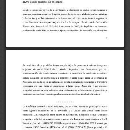
2020
o lo antes posible de allí en adelante.
Desde  la  extensión  previa  de  la  Invitación,  la  República
se  dedicó  proactivamente
a
mantener 
conversaciones
con 
distintos
grupos de inversores, adelantó posibles 
ajustes a 
la  Invitación  y  recibi
ó  comentarios  de  inversores
,
así  como 
también  otras 
sugerencias 
sobre diferentes caminos para mejorar el valor de recupero. 
En 
vista
de 
la Declaración 
T
écnica  del 
P
ersonal  del  FMI  del  1  de  junio  de  2020,  la  República 
se  encu
entra
evaluando 
la posibilidad de
introducir ajustes adicionales a la Invitación con el 
objetivo 
1
de  maximizar  el  apoyo  de  los  inversores
,  sin  dejar  de  preservar  al  mismo  tiempo 
sus 
objetivos   de   sostenibilidad   de   la   deuda. 
Argentina
cree   firmemente   que
una 
reestructuración  de  deuda  exitosa  contribuirá  a  estabilizar 
la  condición  económica 
actual, 
aliviando 
las  restricciones  a  mediano  y  largo  plazo  sobre  la  economía  de 
Argentina
devenidas de 
la actual carga de deuda, 
permitiendo
reencauza
r
la trayectoria 
econó
mica  del  país 
hacia  e
l  crecimiento  a  largo  plazo
.  Argentina
y  sus  asesores
pretende
n
aprovechar  esta  extensión  para  continuar con  las  discusiones  y  permitirles  a 
los inversores continuar contribuyendo con una reestructuración de deuda exitosa.
* * * * * *
* * * *
La  República  contrató  a 
BofA  Securities,  Inc. 
y
HSBC  Securities  (USA)  para  actuar 
como  agentes  colocadores  de  la  Invitación
y  a  Lazard  para  actuar  como  asesor 
financiero
. D.F. King actúa como agente de información, tabulación y canje. Cualquier 
pr
egunta  o  solicitud  de  asistencia  con  respecto  a  la  Invitación 
puede  dirigirse  a  BofA 
Securities, Inc. a
l
+1 (888) 292
-
0070 (
línea gratuita
) o +1 (646) 855
-
8988 (
llamada por 
cobrar
)  o  HSBC  Securities  (USA)  Inc.  a
l
+1  (888)  HSBC
-
4LM  (
línea  gratuita
) 
y
+1 