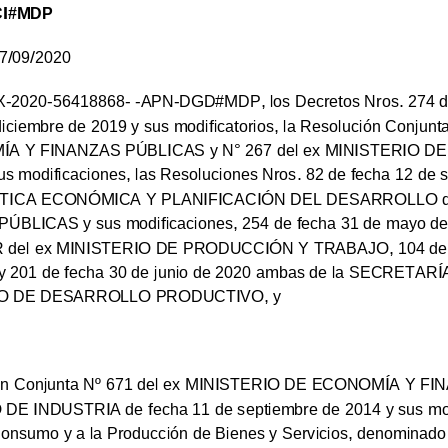
CI#MDP
7/09/2020
X-2020-56418868- -APN-DGD#MDP, los Decretos Nros. 274 de 
iciembre de 2019 y sus modificatorios, la Resolución Conjunt
A Y FINANZAS PÚBLICAS y N°
267 del ex MINISTERIO DE
us modificaciones, las Resoluciones Nros. 82 de fecha 12 de 
TICA ECONÓMICA Y PLANIFICACIÓN DEL DESARROLLO de
LICAS y sus modificaciones, 254 de fecha 31 de mayo d
el ex MINISTERIO DE PRODUCCIÓN Y TRABAJO, 104 de f
s, y 201 de fecha 30 de junio de 2020 ambas de la SECRET
RIO DE DESARROLLO PRODUCTIVO,
y
n Conjunta Nº
671 del ex MINISTERIO DE ECONOMÍA Y FI
DE INDUSTRIA de fecha 11 de septiembre de 2014 y sus modi
onsumo y a la Producción de Bienes y Servicios, denominado