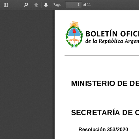
Page:
of 11
Toggle
Find
Previous
Next
Sidebar
MINISTERIO DE
D
SECRETARÍA DE
Resolución 353/2020