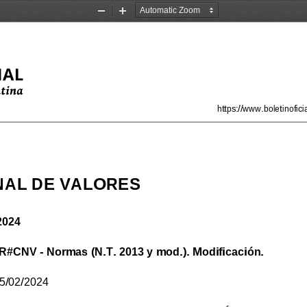
Zoom
Zoom
Out
In
https://www.boletinofi
NAL DE
VALORES
2024
#CNV - Normas (N.T. 2013 y
mod.). Modificación.
5/02/2024