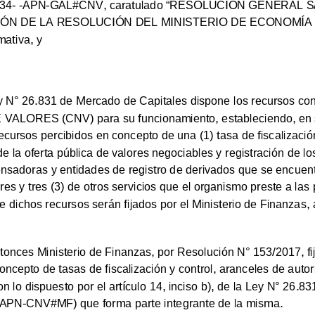
5334- -APN-GAL#CNV, caratulado “RESOLUCIÓN GENERAL 
ÓN DE LA RESOLUCIÓN DEL MINISTERIO DE ECONOMÍA 
mativa,
y
y N°
26.831 de Mercado de Capitales dispone los recursos con
ORES (CNV) para su funcionamiento, estableciendo, en su 
ecursos percibidos en concepto de una (1) tasa de fiscalización
e la oferta pública de valores negociables y registración de lo
adoras y entidades de registro de derivados que se encuentre
es y tres (3) de otros servicios que el organismo preste a las
de dichos recursos serán fijados por el Ministerio de Finanzas,
tonces Ministerio de Finanzas, por Resolución N°
153/2017, fi
ncepto de tasas de fiscalización y control, aranceles de autori
n lo dispuesto por el artículo 14, inciso b), de la Ley N°
26.831
APN-CNV#MF) que forma parte integrante de la misma.