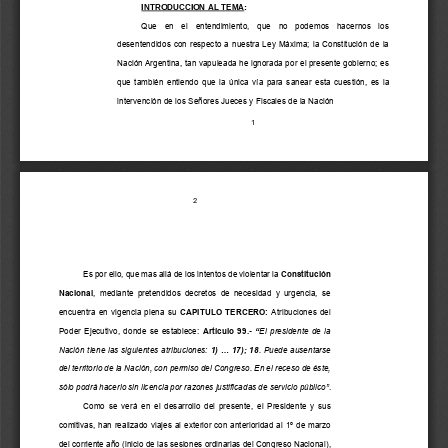
INTRODUCCION AL TEMA
:
Que  en  el  entendimiento,  que  no  podemos  hacernos  los 
desentendidos con respecto a nuestra Ley Máxima; la Constitución de la 
Nación Argentina, tan vapuleada he ignorada por el presente gobierno; es 
que también entiendo que la única vía para sanear esta cues
tión, es la 
intervenció
n
de los 
S
eñores Jueces y Fiscales de la Nación
1
2
Es por ello
, que mas allá de los intentos de violentar la 
C
onstitución 
N
aciona
l
, mediante pretendidos decretos de necesidad y urgencia, se 
encuentra en vigencia plena su 
CAPITULO TERCERO
: 
Atribuciones del 
Poder Ejecutivo
, donde se establece: 
Artículo 99.
-
“
El presidente de la 
Nación tiene las siguientes atribuciones: 
1) ... 17)
;
18
. Puede ausentarse 
del territorio de la Nación, con permiso del Congreso. En el receso de éste, 
sólo podrá hacerlo sin licencia por razones justificadas de servicio público
”
. 
Como se v
erá en el des
a
rrollo del presente
, 
el 
Presidente y sus 
comitivas, han realizado viajes 
al exterior 
con anterioridad al 1º de marzo 
del 
corriente
año (inicio de las sesiones ordinarias del Congreso Na
cional
)
, 