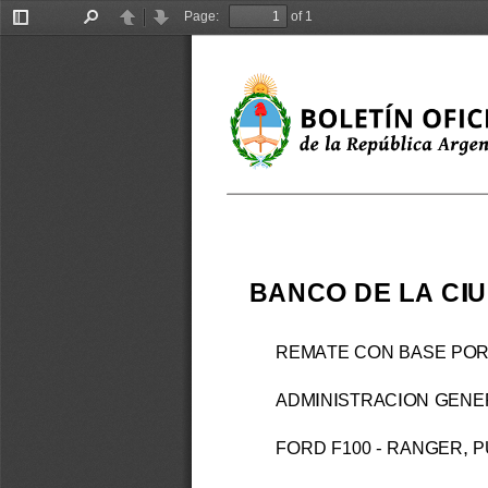
Page:
of 1
Toggle
Find
Previous
Next
Sidebar
BANCO DE
LA
CI
REMATE CON BASE POR
ADMINISTRACION GENER
FORD F100 - RANGER, 