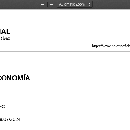
Zoom
Zoom
Out
In
https://www.boletinofi
ECONOMÍA
EC
8/07/2024