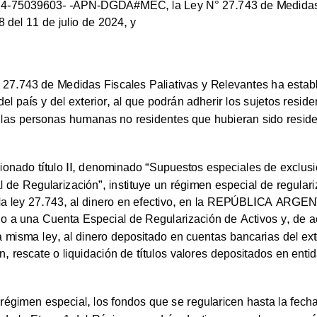
2024-75039603- -APN-DGDA#MEC, la Ley N°
27.743 de Medidas 
 del 11 de julio de 2024,
y
27.743 de Medidas Fiscales Paliativas y Relevantes ha esta
l país y del exterior, al que podrán adherir los sujetos residen
las personas humanas no residentes que hubieran sido residen
ionado título II, denominado “Supuestos especiales de exclus
 de Regularización”, instituye un régimen especial de regular
 la ley 27.743, al dinero en efectivo, en la REPÚBLICA ARGENT
do a una Cuenta Especial de Regularización de Activos y, de a
a misma ley, al dinero depositado en cuentas bancarias del exte
, rescate o liquidación de títulos valores depositados en entid
égimen especial, los fondos que se regularicen hasta la fecha 