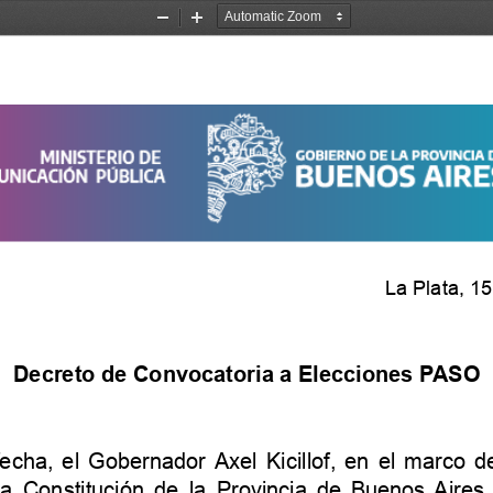
Zoom
Zoom
Out
In
L
a
P
l
a
t
a
,
1
5
Decreto
de
Convocatoria
a
Elecciones
P
ASO
fecha,
el
Gobernador
Axel
Kicillof,
en
el
marco
d
la
Constitución
de
la
Provincia
de
Buenos
Aires,