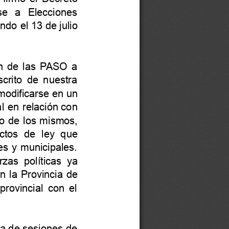
se
a
Elecciones
endo
el
13
de
julio
n
de
las
P
ASO
a
scrito
de
nuestra
modificarse
en
un
l
en
relación
con
o
de
los
mismos,
ctos
de
ley
que
es
y
municipales.
rzas
políticas
ya
n
la
Provincia
de
provincial
con
el
ra
de
sesiones
de