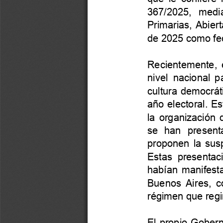
367/2025,
medi
Primarias,
Abiert
de
2025
como
fe
Recientemente,
nivel
nacional
p
cultura
democrát
año
electoral.
Es
la
organización
se
han
present
proponen
la
sus
Estas
presentac
habían
manifest
Buenos
Aires,
c
régimen
que
regi
El
propio
Gobern