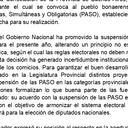
ante
el
cual
se
convoca
al
pueblo
bonaeren
as,
Simultáneas
y
Obligatorias
(P
ASO),
estableci
cha
para
su
realización.
el
Gobierno
Nacional
ha
promovido
la
suspensió
ara
el
presente
año,
alterando
un
principio
no
e
ica,
según
el
cual
las
reglas
electorales
no
deben
ta
decisión
ha
generado
incertidumbre
instituciona
de
los
comicios.
Para
garantizar
el
buen
desarroll
ado
en
la
Legislatura
Provincial
distintos
proye
pensión
de
las
P
ASO
en
las
categorías
provincial
iones
formalizan
lo
que
buena
parte
de
las
fue
ado:
su
acuerdo
con
la
suspensión
de
las
P
ASO
e
on
el
objetivo
de
armonizar
el
sistema
electoral
rá
para
la
elección
de
diputados
nacionales.
ador
expresó
su
posición
al
respecto
en
la
apertu