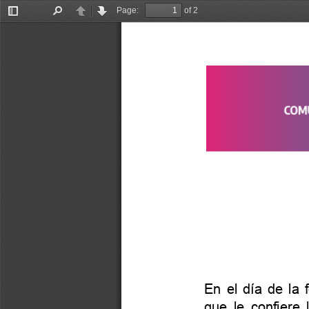
Page:
of 2
Toggle
Find
Previous
Next
Sidebar
En
el
día
de
la
que
le
confiere