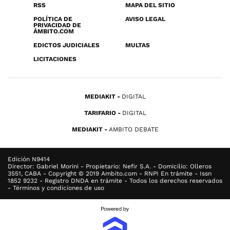
RSS
MAPA DEL SITIO
POLÍTICA DE
AVISO LEGAL
PRIVACIDAD DE
ÁMBITO.COM
EDICTOS JUDICIALES
MULTAS
LICITACIONES
MEDIAKIT
DIGITAL
TARIFARIO
DIGITAL
MEDIAKIT
AMBITO DEBATE
Edición N9414
Director: Gabriel Morini - Propietario: Nefir S.A. - Domicilio: Olleros
3551, CABA - Copyright © 2019 Ambito.com - RNPI En trámite - Issn
1852 9232 - Registro DNDA en trámite - Todos los derechos reservados
- Términos y condiciones de uso