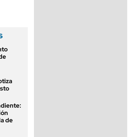
viernes de 10 a 18
s
nto
de
otiza
sto
diente:
ión
la de