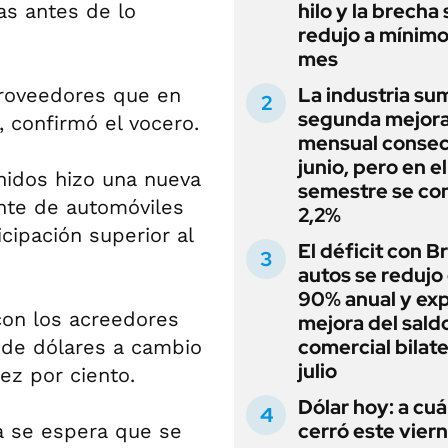
hilo y la brecha 
as antes de lo
redujo a mínimo
mes
La industria su
proveedores que en
segunda mejor
 confirmó el vocero.
mensual consec
junio, pero en e
nidos hizo una nueva
semestre se con
ante de automóviles
2,2%
cipación superior al
El déficit con Br
autos se redujo 
90% anual y expl
con los acreedores
mejora del sald
comercial bilate
 de dólares a cambio
julio
ez por ciento.
Dólar hoy: a cu
cerró este vier
sa se espera que se