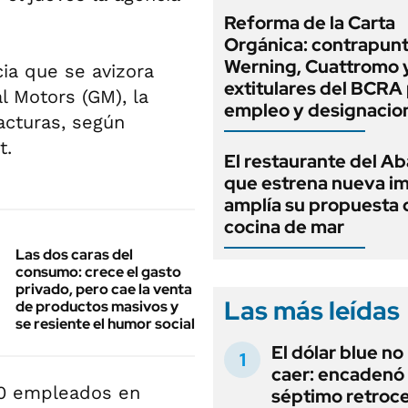
Reforma de la Carta
Orgánica: contrapunt
Werning, Cuattromo 
cia que se avizora
extitulares del BCRA 
l Motors (GM), la
empleo y designacio
acturas, según
t.
El restaurante del A
que estrena nueva i
amplía su propuesta 
cocina de mar
Las dos caras del
consumo: crece el gasto
privado, pero cae la venta
Las más leídas
de productos masivos y
se resiente el humor social
El dólar blue no
caer: encadenó
00 empleados en
séptimo retroce