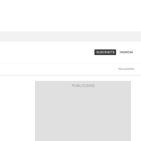
SUSCRIBITE
INGRESÁ
SUMATE A LA COMUNIDAD
Newsletter
DE ÁMBITO
LES
ACCESO FULL - $1.800/MES
ES
CORPORATIVO - CONSULTAR
Si tenés dudas comunicate
con nosotros a
IOS
suscripciones@ambito.com.ar
Llamanos al (54) 11 4556-
9147/48 o
al (54) 11 4449-3256 de lunes a