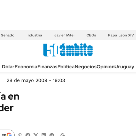
Senado
Industria
Javier Milei
CEOs
Papa León XIV
Anuario autos 2026
Dólar
Economía
Finanzas
Política
Negocios
Opinión
Uruguay
TECNOLOGÍA
NOVEDADES FISCA
MÉXICO
28 de mayo 2009 - 19:03
EDICTOS JUDICIAL
OPINIÓN
ía en
MULTAS
MUNDO
der
LICITACIONES
INFORMACIÓN GENERAL
CUADROS TARIFAR
ESPECTÁCULOS
RECALL
DEPORTES
 en