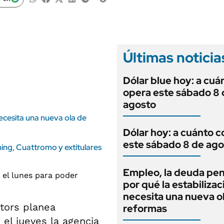
ANUARIO 2025
LIFESTYLE
EDICIÓN IMPRESA
AUTOS
Últimas noticia
Dólar blue hoy: a cuá
opera este sábado 8 
agosto
necesita una nueva ola de
Dólar hoy: a cuánto c
este sábado 8 de ago
ing, Cuattromo y extitulares
Empleo, la deuda pen
por qué la estabilizac
necesita una nueva o
tors planea
reformas
 el jueves la agencia