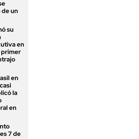
se
 de un
mó su
a
utiva en
l primer
trajo
asil en
casi
icó la
o
ral en
ánto
nes 7 de