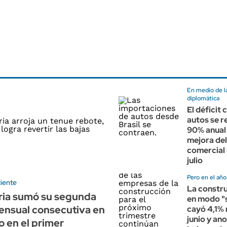
En medio de la
diplomática
El déficit 
autos se r
90% anual 
mejora del
comercial 
julio
Pero en el añ
ciente
La constru
ria sumó su segunda
en modo "
ensual consecutiva en
cayó 4,1%
junio y an
o en el primer