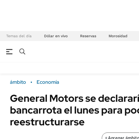
Temas del día
Dólar en vivo
Reservas
Morosidad
NEGOCIOS
ÚLTIMAS NOTICIAS
Especiales Ámbito
ECONOMÍA
ámbito
Economía
Real Estate
Banco de Datos
General Motors se declarar
Sustentabilidad
Campo
bancarrota el lunes para po
Seguros
FINANZAS
ENERGY REPORT
reestructurarse
Dólar
POLÍTICA
Mercados
+
Agregar ámbito
Nacional