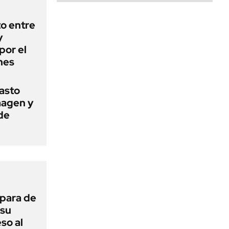
o entre
y
por el
nes
basto
magen y
de
 para de
 su
so al