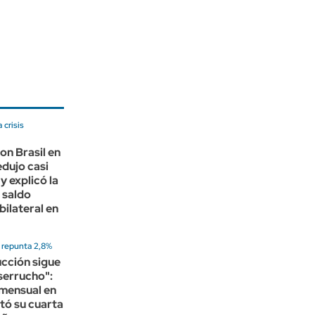
 crisis
con Brasil en
edujo casi
y explicó la
 saldo
bilateral en
o repunta 2,8%
cción sigue
serrucho":
 mensual en
otó su cuarta