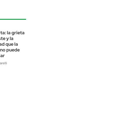
a: la grieta
te y la
d que la
 no puede
iar
relli