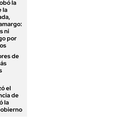
obó la
 la
ada,
 amargo:
s ni
go por
dos
ores de
más
s
zó el
ncia de
ó la
Gobierno