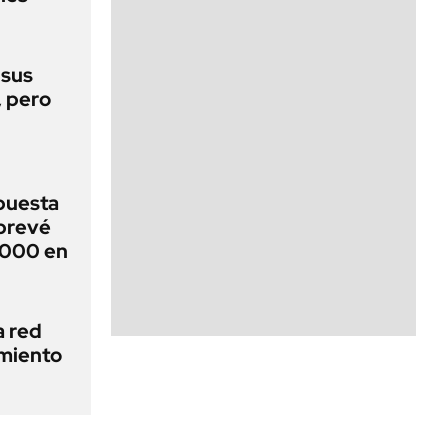
 sus
, pero
puesta
 prevé
.000 en
a red
amiento