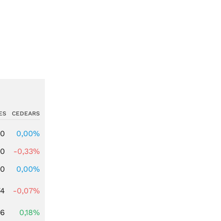
ES
CEDEARS
00
0,00%
00
-0,33%
00
0,00%
74
-0,07%
96
0,18%