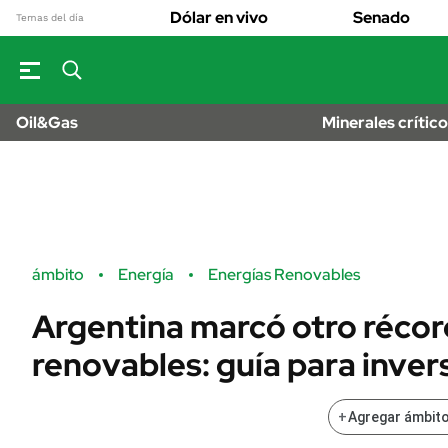
OPINIÓN
Real Estate
Dólar en vivo
Senado
Banco de Datos
Temas del día
Sustentabilidad
MUNDO
Campo
Seguros
INFORMAC
FINANZAS
GENER
ENERGY REPORT
Dólar
Oil&Gas
Minerales crític
ESPECTÁCUL
POLÍTICA
Mercados
DEPORTES
Nacional
ÁMBITO DEBATE
LIFESTYLE
Municipios
MEDIAKIT AMBITO
AUTOS
DEBATE
URUGUAY
Anuario autos 
ámbito
Energía
Energías Renovables
Argentina marcó otro récor
renovables: guía para inver
+
Agregar ámbito