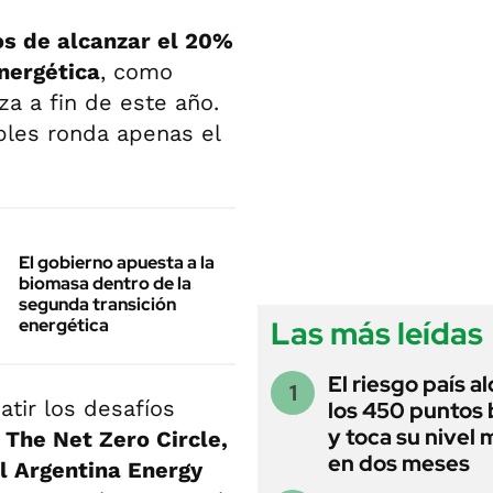
os de alcanzar el 20%
nergética
, como
iza a fin de este año.
bles ronda apenas el
El gobierno apuesta a la
biomasa dentro de la
segunda transición
Las más leídas
energética
El riesgo país a
tir los desafíos
los 450 puntos 
y toca su nivel 
 The Net Zero Circle,
en dos meses
l Argentina Energy