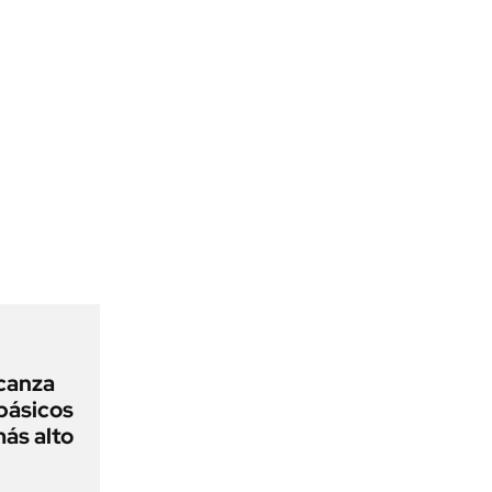
lcanza
básicos
más alto