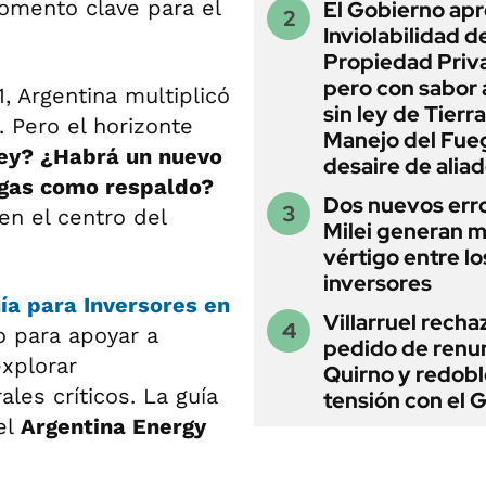
omento clave para el
El Gobierno apr
Inviolabilidad de
Propiedad Priv
pero con sabor
, Argentina multiplicó
sin ley de Tierra
 Pero el horizonte
Manejo del Fue
ley? ¿Habrá un nuevo
desaire de alia
 gas como respaldo?
Dos nuevos err
n el centro del
Milei generan 
vértigo entre lo
inversores
ía para Inversores en
Villarruel recha
 para apoyar a
pedido de renu
xplorar
Quirno y redobl
les críticos. La guía
tensión con el 
el
Argentina Energy