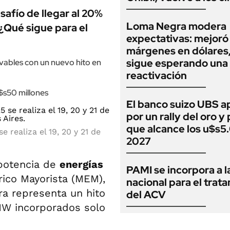
safío de llegar al 20%
Loma Negra modera
 ¿Qué sigue para el
expectativas: mejoró
márgenes en dólares
sigue esperando una
vables con un nuevo hito en
reactivación
$s50 millones
El banco suizo UBS a
por un rally del oro y
que alcance los u$s5
realiza el 19, 20 y 21 de
2027
 potencia de
energías
PAMI se incorpora a l
rico Mayorista (MEM),
nacional para el trat
ra representa un hito
del ACV
 MW incorporados solo