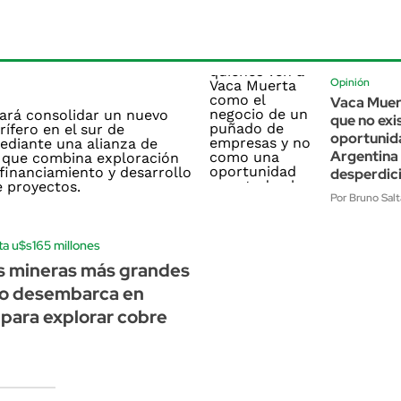
Opinión
Vaca Muert
que no exis
oportunida
Argentina
desperdic
Por Bruno Salta
ta u$s165 millones
s mineras más grandes
o desembarca en
para explorar cobre