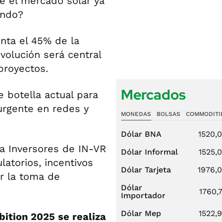
ue el mercado solar ya
ando?
nta el 45% de la
evolución será central
proyectos.
Mercados
e botella actual para
urgente en redes y
MONEDAS
BOLSAS
COMMODITI
Dólar BNA
1520,
a Inversores de IN-VR
Dólar Informal
1525,
latorios, incentivos
Dólar Tarjeta
1976,
ar la toma de
Dólar
1760,
Importador
Dólar Mep
1522,
ition 2025 se realiza