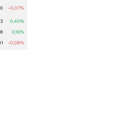
50
-0,07%
82
0,40%
88
0,16%
41
-0,08%