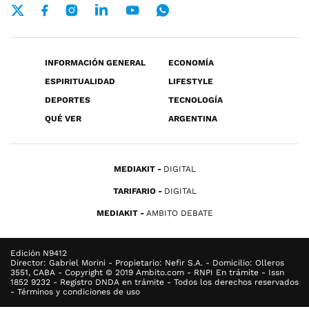
INFORMACIÓN GENERAL
ECONOMÍA
ESPIRITUALIDAD
LIFESTYLE
DEPORTES
TECNOLOGÍA
QUÉ VER
ARGENTINA
MEDIAKIT
DIGITAL
TARIFARIO
DIGITAL
MEDIAKIT
AMBITO DEBATE
Edición N9412
Director: Gabriel Morini - Propietario: Nefir S.A. - Domicilio: Olleros
3551, CABA - Copyright © 2019 Ambito.com - RNPI En trámite - Issn
1852 9232 - Registro DNDA en trámite - Todos los derechos reservados
- Términos y condiciones de uso