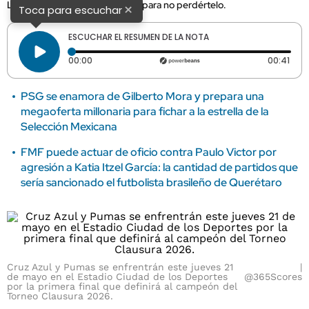
Liga MX. En esta nota, detalles para no perdértelo.
×
Toca para escuchar
ESCUCHAR EL RESUMEN DE LA NOTA
Tiempo transcurrido: 0 segundos
Dura
00:00
00:41
PSG se enamora de Gilberto Mora y prepara una
megaoferta millonaria para fichar a la estrella de la
Selección Mexicana
FMF puede actuar de oficio contra Paulo Victor por
agresión a Katia Itzel García: la cantidad de partidos que
sería sancionado el futbolista brasileño de Querétaro
Cruz Azul y Pumas se enfrentrán este jueves 21
de mayo en el Estadio Ciudad de los Deportes
@365Scores
por la primera final que definirá al campeón del
Torneo Clausura 2026.