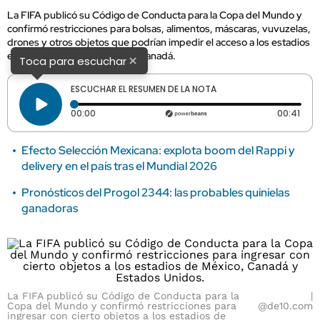
La FIFA publicó su Código de Conducta para la Copa del Mundo y
confirmó restricciones para bolsas, alimentos, máscaras, vuvuzelas,
drones y otros objetos que podrían impedir el acceso a los estadios
en México, Estados Unidos y Canadá.
×
Toca para escuchar
ESCUCHAR EL RESUMEN DE LA NOTA
Tiempo transcurrido: 0 segundos
Dura
00:00
00:41
Efecto Selección Mexicana: explota boom del Rappi y
delivery en el país tras el Mundial 2026
Pronósticos del Progol 2344: las probables quinielas
ganadoras
La FIFA publicó su Código de Conducta para la
Copa del Mundo y confirmó restricciones para
@de10.com
ingresar con cierto objetos a los estadios de