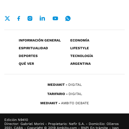
INFORMACIÓN GENERAL
ECONOMÍA
ESPIRITUALIDAD
LIFESTYLE
DEPORTES
TECNOLOGÍA
QUÉ VER
ARGENTINA
MEDIAKIT
DIGITAL
TARIFARIO
DIGITAL
MEDIAKIT
AMBITO DEBATE
Edición N9410
Director: Gabriel Morini - Propietario: Nefir S.A. - Domicilio: Olleros
3551, CABA - Copyright © 2019 Ambito.com - RNPI En trámite - Issn