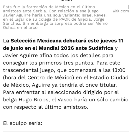
Esta fue la formación de México en el último
amistoso ante Serbia. Con relación a ese juego
@X.com
Javier Aguirre haría una sola variante: Israel Reyes,
en el lugar de su colega de PAOK de Grecia, Jorge
Sánchez. Sin embargo la sorpresa podría ser Memo
Ochoa en el arco.
L
a Selección Mexicana debutará este jueves 11
de junio en el Mundial 2026 ante Sudáfrica
y
Javier Aguirre afina todos los detalles para
conseguir los primeros tres puntos. Para este
trascendental juego, que comenzará a las 13:00
(hora del Centro de México) en el Estadio Ciudad
de México, Aguirre ya tendría el once titular.
Para enfrentar al seleccionado dirigido por el
belga Hugo Broos, el Vasco haría un sólo cambio
con respecto al último amistoso.
El equipo sería: