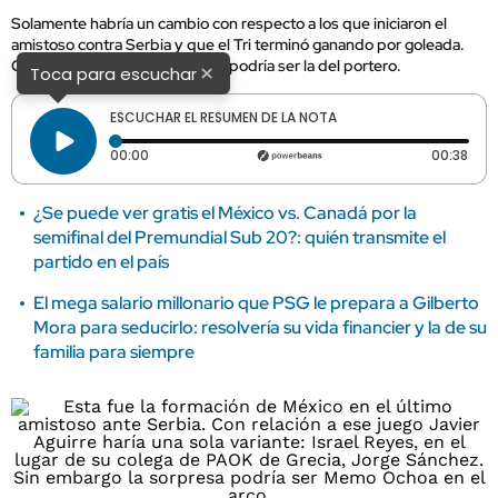
Solamente habría un cambio con respecto a los que iniciaron el
amistoso contra Serbia y que el Tri terminó ganando por goleada.
Otra decisión de último minuto podría ser la del portero.
×
Toca para escuchar
ESCUCHAR EL RESUMEN DE LA NOTA
Tiempo transcurrido: 0 segundos
Dura
00:00
00:38
¿Se puede ver gratis el México vs. Canadá por la
semifinal del Premundial Sub 20?: quién transmite el
partido en el país
El mega salario millonario que PSG le prepara a Gilberto
Mora para seducirlo: resolvería su vida financier y la de su
familia para siempre