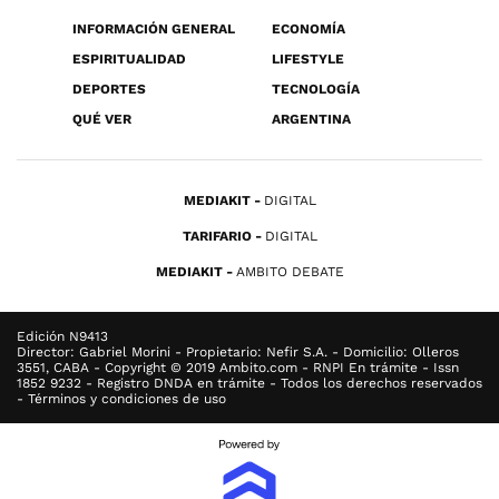
INFORMACIÓN GENERAL
ECONOMÍA
ESPIRITUALIDAD
LIFESTYLE
DEPORTES
TECNOLOGÍA
QUÉ VER
ARGENTINA
MEDIAKIT
DIGITAL
TARIFARIO
DIGITAL
MEDIAKIT
AMBITO DEBATE
Edición N9413
Director: Gabriel Morini - Propietario: Nefir S.A. - Domicilio: Olleros
3551, CABA - Copyright © 2019 Ambito.com - RNPI En trámite - Issn
1852 9232 - Registro DNDA en trámite - Todos los derechos reservados
- Términos y condiciones de uso