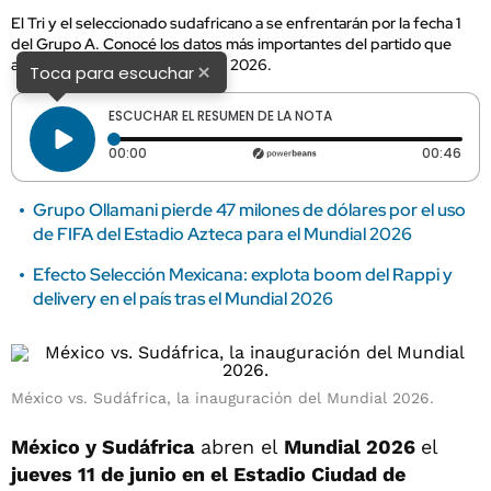
El Tri y el seleccionado sudafricano a se enfrentarán por la fecha 1
del Grupo A. Conocé los datos más importantes del partido que
abre la Copa Mundial de la FIFA 2026.
×
Toca para escuchar
ESCUCHAR EL RESUMEN DE LA NOTA
Tiempo transcurrido: 0 segundos
Dura
00:00
00:46
Grupo Ollamani pierde 47 milones de dólares por el uso
de FIFA del Estadio Azteca para el Mundial 2026
Efecto Selección Mexicana: explota boom del Rappi y
delivery en el país tras el Mundial 2026
México vs. Sudáfrica, la inauguración del Mundial 2026.
México y Sudáfrica
abren el
Mundial 2026
el
jueves 11 de junio en el Estadio Ciudad de