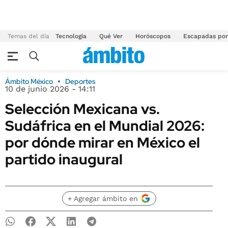
Temas del día
Tecnología
Qué Ver
Horóscopos
Escapadas por
Ámbito México
Deportes
10 de junio 2026 - 14:11
Selección Mexicana vs.
Sudáfrica en el Mundial 2026:
por dónde mirar en México el
partido inaugural
+ Agregar ámbito en