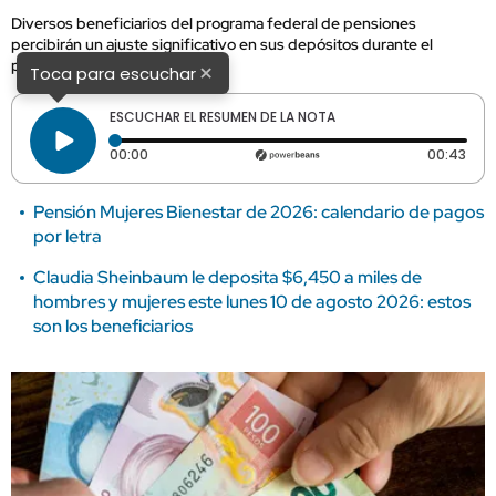
Diversos beneficiarios del programa federal de pensiones
percibirán un ajuste significativo en sus depósitos durante el
próximo periodo de pago.
×
Toca para escuchar
ESCUCHAR EL RESUMEN DE LA NOTA
Tiempo transcurrido: 0 segundos
Dura
00:00
00:43
Pensión Mujeres Bienestar de 2026: calendario de pagos
por letra
Claudia Sheinbaum le deposita $6,450 a miles de
hombres y mujeres este lunes 10 de agosto 2026: estos
son los beneficiarios