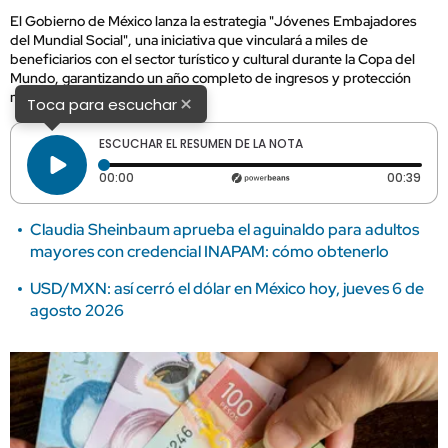
El Gobierno de México lanza la estrategia "Jóvenes Embajadores
del Mundial Social", una iniciativa que vinculará a miles de
beneficiarios con el sector turístico y cultural durante la Copa del
Mundo, garantizando un año completo de ingresos y protección
médica.
×
Toca para escuchar
ESCUCHAR EL RESUMEN DE LA NOTA
Tiempo transcurrido: 0 segundos
Dura
00:00
00:39
Claudia Sheinbaum aprueba el aguinaldo para adultos
mayores con credencial INAPAM: cómo obtenerlo
USD/MXN: así cerró el dólar en México hoy, jueves 6 de
agosto 2026