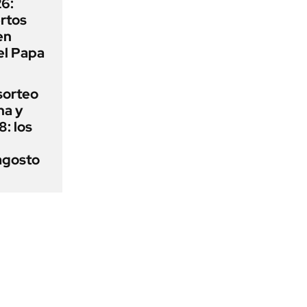
6:
rtos
en
el Papa
sorteo
ha y
: los
agosto