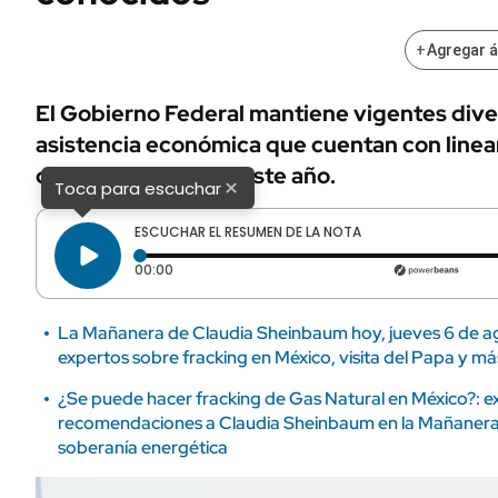
+
Agregar 
El Gobierno Federal mantiene vigentes div
asistencia económica que cuentan con line
de inscripción para este año.
×
Toca para escuchar
ESCUCHAR EL RESUMEN DE LA NOTA
Tiempo transcurrido: 0 segundos
00:00
La Mañanera de Claudia Sheinbaum hoy, jueves 6 de a
expertos sobre fracking en México, visita del Papa y má
¿Se puede hacer fracking de Gas Natural en México?: e
recomendaciones a Claudia Sheinbaum en la Mañanera p
soberanía energética