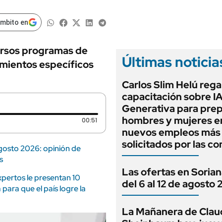
ámbito en
ersos programas de
Últimas noticia
amientos específicos
Carlos Slim Helú rega
capacitación sobre I
Generativa para prep
hombres y mujeres en
Duración: 51 segundos
00:51
nuevos empleos más
solicitados por las c
gosto 2026: opinión de
s
Las ofertas en Sorian
xpertos le presentan 10
del 6 al 12 de agosto
ara que el país logre la
La Mañanera de Clau