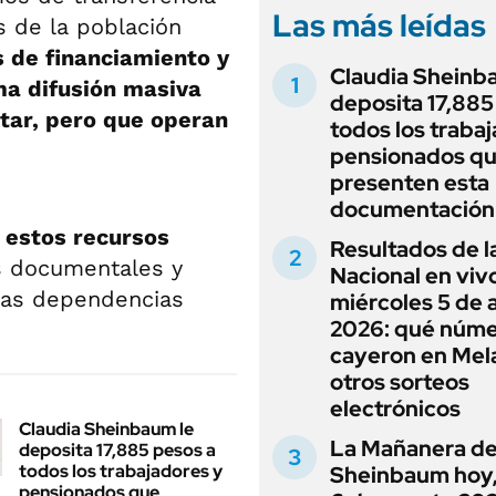
Las más leídas
s de la población
 de financiamiento y
Claudia Sheinb
ma difusión masiva
deposita 17,885
tar, pero que operan
todos los traba
pensionados q
presenten esta
documentación
 estos recursos
Resultados de l
s documentales y
Nacional en viv
 las dependencias
miércoles 5 de 
2026: qué núm
cayeron en Mel
otros sorteos
electrónicos
Claudia Sheinbaum le
La Mañanera de
deposita 17,885 pesos a
todos los trabajadores y
Sheinbaum hoy,
pensionados que