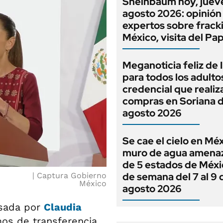
Sheinbaum hoy, juev
agosto 2026: opinión
expertos sobre frack
México, visita del Pa
Meganoticia feliz d
para todos los adulto
credencial que realiz
compras en Soriana 
agosto 2026
Se cae el cielo en Mé
muro de agua amena
de 5 estados de Méxic
de semana del 7 al 9 
Captura Gobierno
México
agosto 2026
isada por
Claudia
mos de transferencia