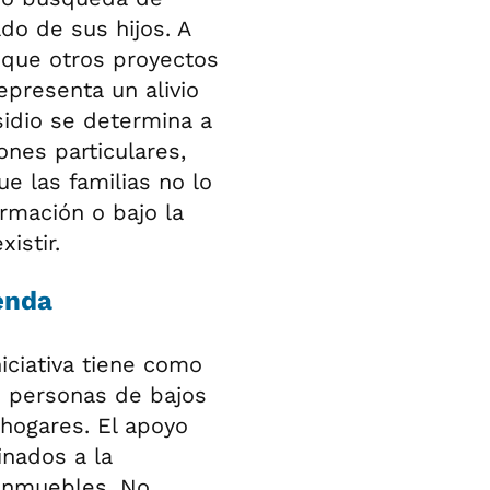
do de sus hijos. A
 que otros proyectos
epresenta un alivio
sidio se determina a
ones particulares,
 las familias no lo
rmación o bajo la
istir.
enda
iciativa tiene como
de personas de bajos
hogares. El apoyo
inados a la
 inmuebles. No