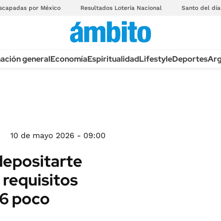
scapadas por México
Resultados Lotería Nacional
Santo del día
ación general
Economía
Espiritualidad
Lifestyle
Deportes
Arg
10 de mayo 2026 - 09:00
depositarte
 requisitos
26 poco