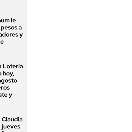
aum le
 pesos a
jadores y
ue
a Lotería
o hoy,
agosto
eros
ate y
 Claudia
 jueves