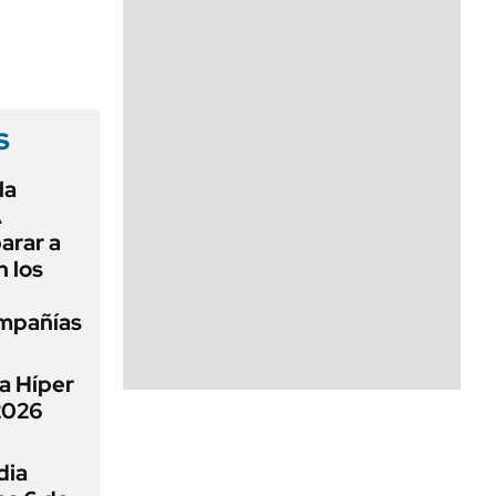
s
la
A
arar a
 los
ompañías
a Híper
 2026
dia