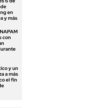
es 6 de
 de
ing en
pa y más
e INAPAM
s con
an
durante
xico y un
za a más
o el fin
de