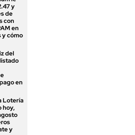
.47 y
es de
s con
PAM en
s y cómo
iz del
listado
ue
 pago en
a Lotería
o hoy,
agosto
eros
ate y