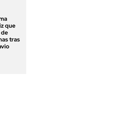
rma
iz que
 de
nas tras
avio