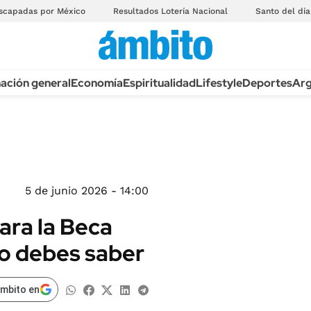
scapadas por México
Resultados Lotería Nacional
Santo del día
ación general
Economía
Espiritualidad
Lifestyle
Deportes
Arg
5 de junio 2026 - 14:00
ara la Beca
to debes saber
ámbito en