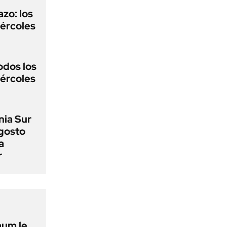
zo: los
ércoles
odos los
ércoles
nia Sur
agosto
a
r
aum le