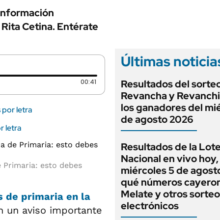
 información
 Rita Cetina. Entérate
Últimas noticia
Duración: 41 segundos
00:41
Resultados del sorte
Revancha y Revanchi
los ganadores del mi
por letra
de agosto 2026
r letra
Resultados de la Lote
Nacional en vivo hoy,
e Primaria: esto debes
miércoles 5 de agost
qué números cayero
Melate y otros sorte
s de primaria
en la
electrónicos
n un aviso importante