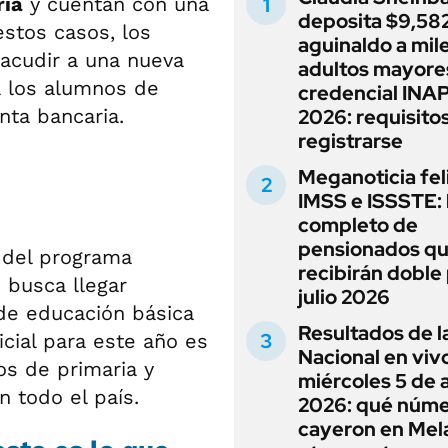
ria
y cuentan con una
deposita $9,582
estos casos, los
aguinaldo a mil
acudir a una nueva
adultos mayore
a los alumnos de
credencial INA
nta bancaria.
2026: requisito
registrarse
Meganoticia fel
IMSS e ISSSTE: 
completo de
pensionados q
 del programa
recibirán doble
 busca llegar
julio 2026
de educación básica
Resultados de l
icial para este año es
Nacional en viv
os de primaria y
miércoles 5 de 
n todo el país.
2026: qué núm
cayeron en Mel