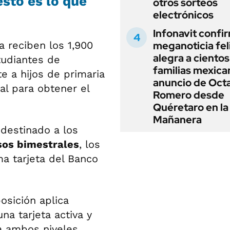
esto es lo que
otros sorteos
electrónicos
Infonavit confi
 reciben los 1,900
meganoticia fel
alegra a cientos
tudiantes de
familias mexica
e a hijos de primaria
anuncio de Oct
al para obtener el
Romero desde
Quéretaro en la
Mañanera
destinado a los
sos bimestrales
, los
a tarjeta del Banco
osición aplica
a tarjeta activa y
ra ambos niveles