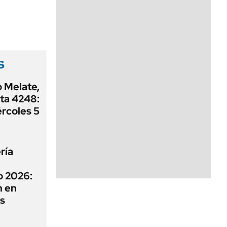
s
o Melate,
ta 4248:
ércoles 5
ría
o 2026:
n en
os