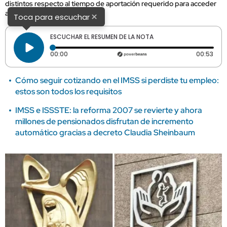
distintos respecto al tiempo de aportación requerido para acceder
al retiro.
×
Toca para escuchar
ESCUCHAR EL RESUMEN DE LA NOTA
Tiempo transcurrido: 0 segundos
Dura
00:00
00:53
Cómo seguir cotizando en el IMSS si perdiste tu empleo:
estos son todos los requisitos
IMSS e ISSSTE: la reforma 2007 se revierte y ahora
millones de pensionados disfrutan de incremento
automático gracias a decreto Claudia Sheinbaum