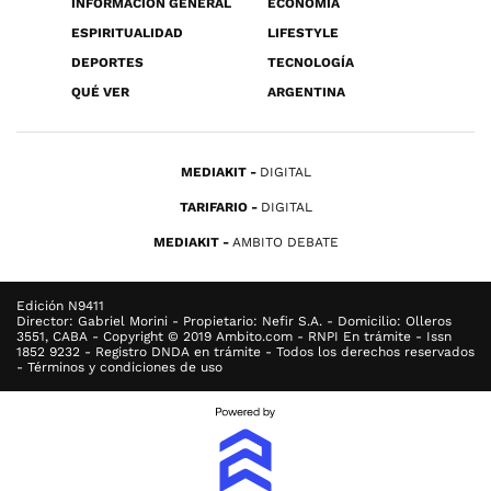
INFORMACIÓN GENERAL
ECONOMÍA
ESPIRITUALIDAD
LIFESTYLE
DEPORTES
TECNOLOGÍA
QUÉ VER
ARGENTINA
MEDIAKIT
DIGITAL
TARIFARIO
DIGITAL
MEDIAKIT
AMBITO DEBATE
Edición N9411
Director: Gabriel Morini - Propietario: Nefir S.A. - Domicilio: Olleros
3551, CABA - Copyright © 2019 Ambito.com - RNPI En trámite - Issn
1852 9232 - Registro DNDA en trámite - Todos los derechos reservados
- Términos y condiciones de uso