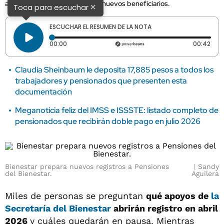
avanzar con las isncripciones a nuevos beneficiarios.
×
Toca para escuchar
ESCUCHAR EL RESUMEN DE LA NOTA
Tiempo transcurrido: 0 segundos
Dura
00:00
00:42
Claudia Sheinbaum le deposita 17,885 pesos a todos los
trabajadores y pensionados que presenten esta
documentación
Meganoticia feliz del IMSS e ISSSTE: listado completo de
pensionados que recibirán doble pago en julio 2026
Bienestar prepara nuevos registros a Pensiones
Sandy
del Bienestar.
Aguilera
Miles de personas se preguntan
qué apoyos de
la
Secretaría del Bienestar
abrirán registro en abril
2026
y cuáles quedarán en pausa. Mientras