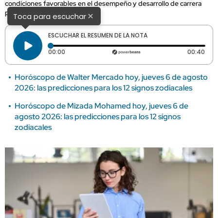
condiciones favorables en el desempeño y desarrollo de carrera
para determinados sectores.
×
Toca para escuchar
ESCUCHAR EL RESUMEN DE LA NOTA
Tiempo transcurrido: 0 segundos
Dura
00:00
00:40
Horóscopo de Walter Mercado hoy, jueves 6 de agosto
2026: las predicciones para los 12 signos zodiacales
Horóscopo de Mizada Mohamed hoy, jueves 6 de
agosto 2026: las predicciones para los 12 signos
zodiacales