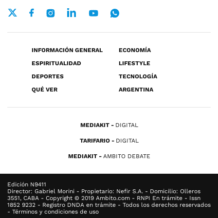
INFORMACIÓN GENERAL
ECONOMÍA
ESPIRITUALIDAD
LIFESTYLE
DEPORTES
TECNOLOGÍA
QUÉ VER
ARGENTINA
MEDIAKIT
DIGITAL
TARIFARIO
DIGITAL
MEDIAKIT
AMBITO DEBATE
Edición N9411
Director: Gabriel Morini - Propietario: Nefir S.A. - Domicilio: Olleros
3551, CABA - Copyright © 2019 Ambito.com - RNPI En trámite - Issn
1852 9232 - Registro DNDA en trámite - Todos los derechos reservados
- Términos y condiciones de uso