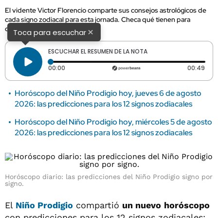
El vidente Victor Florencio comparte sus consejos astrológicos de
cada signo zodiacal para esta jornada. Checa qué tienen para
decirte los astros.
×
Toca para escuchar
ESCUCHAR EL RESUMEN DE LA NOTA
Tiempo transcurrido: 0 segundos
Dura
00:00
00:49
Horóscopo del Niño Prodigio hoy, jueves 6 de agosto
2026: las predicciones para los 12 signos zodiacales
Horóscopo del Niño Prodigio hoy, miércoles 5 de agosto
2026: las predicciones para los 12 signos zodiacales
Horóscopo diario: las predicciones del Niño Prodigio signo por
signo.
El
Niño Prodigio
compartió
un nuevo
horóscopo
con predicciones para los 12 signos zodiacales: