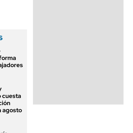
s
e
 forma
bajadores
y
o cuesta
ción
n agosto