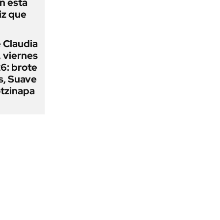
n esta
iz que
 Claudia
 viernes
6: brote
s, Suave
otzinapa