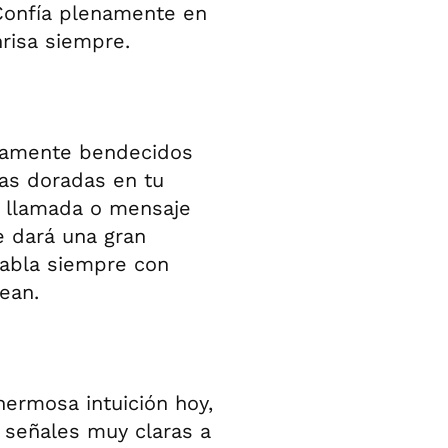
 Confía plenamente en
risa siempre.
umamente bendecidos
rtas doradas en tu
na llamada o mensaje
e dará una gran
Habla siempre con
ean.
ermosa intuición hoy,
 señales muy claras a