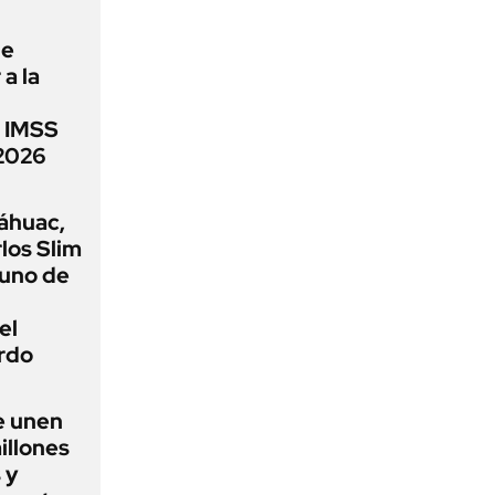
ue
a la
l IMSS
2026
áhuac,
los Slim
 uno de
el
rdo
e unen
illones
 y