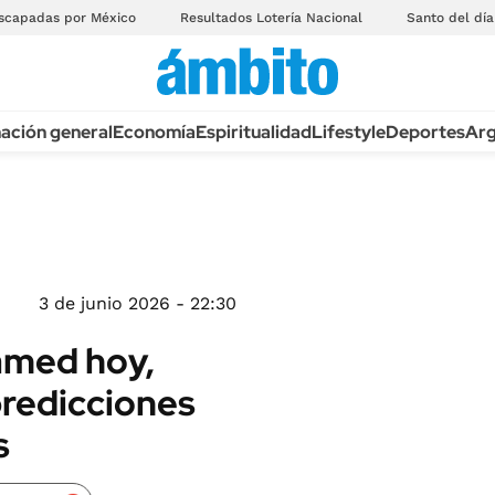
scapadas por México
Resultados Lotería Nacional
Santo del día
ación general
Economía
Espiritualidad
Lifestyle
Deportes
Arg
3 de junio 2026 - 22:30
amed hoy,
predicciones
s