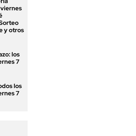
ría
 viernes
é
Sorteo
e y otros
zo: los
ernes 7
odos los
ernes 7