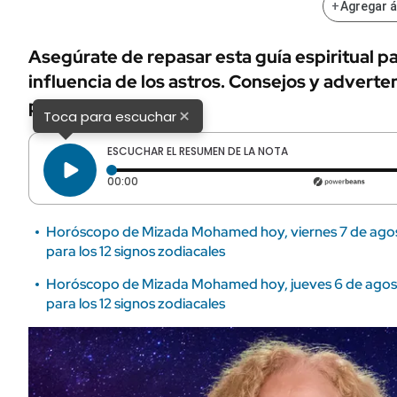
+
Agregar 
Asegúrate de repasar esta guía espiritual p
influencia de los astros. Consejos y adverte
popular astróloga.
×
Toca para escuchar
ESCUCHAR EL RESUMEN DE LA NOTA
Tiempo transcurrido: 0 segundos
00:00
Horóscopo de Mizada Mohamed hoy, viernes 7 de agost
para los 12 signos zodiacales
Horóscopo de Mizada Mohamed hoy, jueves 6 de agost
para los 12 signos zodiacales