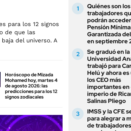
Quiénes son los
trabajadores q
podrán acceder 
es para los 12 signos
Pensión Mínima
o de que las
Garantizada de
baja del universo. A
en septiembre 
Se graduó en la
Universidad An
trabajó para Car
Helú y ahora es
Horóscopo de Mizada
los CEO más
Mohamed hoy, martes 4
de agosto 2026: las
importantes en 
predicciones para los 12
imperio de Rica
signos zodiacales
Salinas Pliego
IMSS y la CFE s
para alegrar a m
de trabajadores