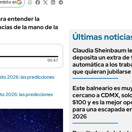
ámbito en
ara entender la
ncias de la mano de la
Últimas noticia
Claudia Sheinbaum l
deposita un extra de
Duración: 47 segundos
00:47
automática a los tra
que quieran jubilarse
o 2026: las predicciones
Este balneario es mu
o 2026: las predicciones
cercano a CDMX, sol
$100 y es la mejor op
para una escapada e
2026