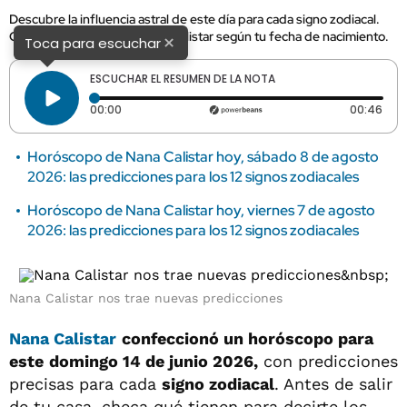
Descubre la influencia astral de este día para cada signo zodiacal.
Checa los consejos de Nana Calistar según tu fecha de nacimiento.
×
Toca para escuchar
ESCUCHAR EL RESUMEN DE LA NOTA
Tiempo transcurrido: 0 segundos
Dura
00:00
00:46
Horóscopo de Nana Calistar hoy, sábado 8 de agosto
2026: las predicciones para los 12 signos zodiacales
Horóscopo de Nana Calistar hoy, viernes 7 de agosto
2026: las predicciones para los 12 signos zodiacales
Nana Calistar nos trae nuevas predicciones
Nana Calistar
confeccionó un horóscopo para
este
domingo 14 de junio 2026,
con predicciones
precisas para cada
signo zodiacal
. Antes de salir
de tu casa, checa qué tienen para decirte los