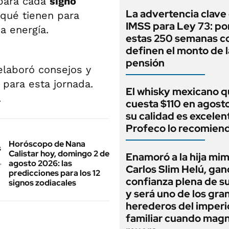
 para cada
signo
La advertencia clave
 qué tienen para
IMSS para Ley 73: po
a energía.
estas 250 semanas c
definen el monto de l
pensión
elaboró consejos y
 para esta jornada.
El whisky mexicano 
.
cuesta $110 en agost
su calidad es excelent
Profeco lo recomien
Horóscopo de Nana
Calistar hoy, domingo 2 de
Enamoró a la hija mi
agosto 2026: las
Carlos Slim Helú, gan
predicciones para los 12
confianza plena de s
signos zodiacales
y será uno de los gra
herederos del imperi
familiar cuando mag