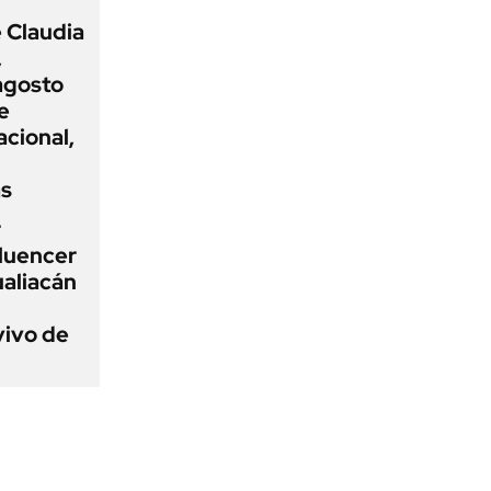
 Claudia
,
agosto
e
acional,
ás
r
fluencer
ualiacán
vivo de