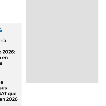
s
ría
o 2026:
n en
os
de
 sus
 SAT que
en 2026