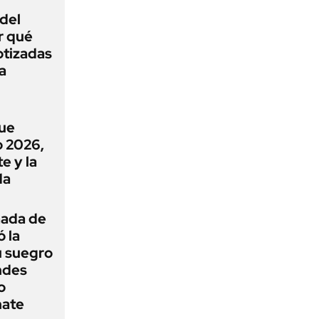
 del
r qué
otizadas
a
que
o 2026,
e y la
da
mada de
ó la
u suegro
ndes
o
nate