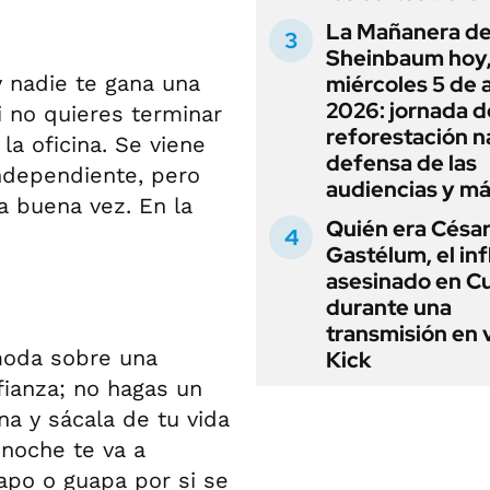
La Mañanera de
Sheinbaum hoy
y nadie te gana una
miércoles 5 de 
2026: jornada d
i no quieres terminar
reforestación n
la oficina. Se viene
defensa de las
ndependiente, pero
audiencias y m
a buena vez. En la
Quién era Césa
Gastélum, el in
asesinado en C
durante una
transmisión en 
moda sobre una
Kick
ianza; no hagas un
na y sácala de tu vida
 noche te va a
apo o guapa por si se