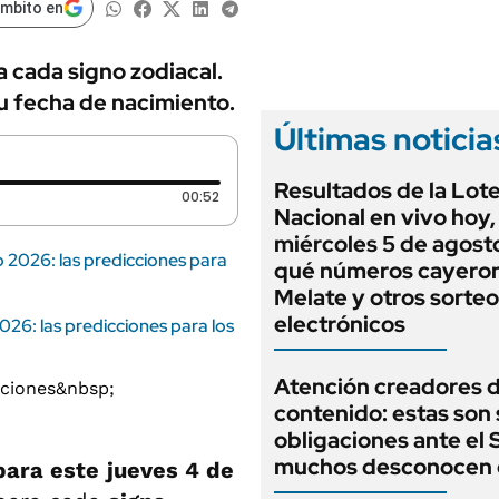
ámbito en
a cada signo zodiacal.
u fecha de nacimiento.
Últimas noticia
Resultados de la Lote
Duración: 52 segundos
00:52
Nacional en vivo hoy,
miércoles 5 de agost
 2026: las predicciones para
qué números cayero
Melate y otros sorte
electrónicos
26: las predicciones para los
Atención creadores 
contenido: estas son
obligaciones ante el
muchos desconocen 
para este
jueves 4 de