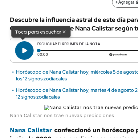
+
Agregar 
Descubre la influencia astral de este día par
Checa los consejos de Nana Calistar según t
×
Toca para escuchar
ESCUCHAR EL RESUMEN DE LA NOTA
Tiempo transcurrido: 0 segundos
00:00
Horóscopo de Nana Calistar hoy, miércoles 5 de agosto
los 12 signos zodiacales
Horóscopo de Nana Calistar hoy, martes 4 de agosto 20
12 signos zodiacales
Nana Calistar nos trae nuevas predicciones
Nana Calistar
confeccionó un horóscopo 