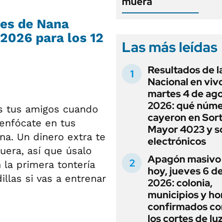
muera
nes de Nana
 2026 para los 12
Las más leídas
Resultados de l
Nacional en viv
martes 4 de ag
2026: qué núm
os tus amigos cuando
cayeron en Sor
enfócate en tus
Mayor 4023 y s
a. Un dinero extra te
electrónicos
fuera, así que úsalo
Apagón masivo
 la primera tontería
hoy, jueves 6 d
llas si vas a entrenar
2026: colonia,
municipios y ho
confirmados co
los cortes de lu