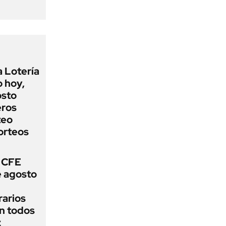
a Lotería
o hoy,
osto
eros
teo
orteos
 CFE
e agosto
rarios
n todos
z