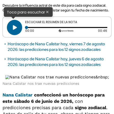
Descubre la influencia astral de este día para cada signo zodiacal.
Checa los consejos de Nana Calistar según tu fecha de nacimiento.
×
Toca para escuchar
ESCUCHAR EL RESUMEN DE LA NOTA
Tiempo transcurrido: 0 segundos
Dura
00:00
00:46
Horóscopo de Nana Calistar hoy, viernes 7 de agosto
2026: las predicciones para los 12 signos zodiacales
Horóscopo de Nana Calistar hoy, jueves 6 de agosto
2026: las predicciones para los 12 signos zodiacales
Nana Calistar nos trae nuevas predicciones
Nana Calistar
confeccionó un horóscopo para
este
sábado 6 de junio de 2026,
con
predicciones precisas para cada
signo zodiacal
.
Antes de salir de tu casa, checa qué tienen para