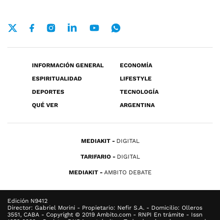
INFORMACIÓN GENERAL
ECONOMÍA
ESPIRITUALIDAD
LIFESTYLE
DEPORTES
TECNOLOGÍA
QUÉ VER
ARGENTINA
MEDIAKIT
DIGITAL
TARIFARIO
DIGITAL
MEDIAKIT
AMBITO DEBATE
Edición N9412
Director: Gabriel Morini - Propietario: Nefir S.A. - Domicilio: Olleros
3551, CABA - Copyright © 2019 Ambito.com - RNPI En trámite - Issn