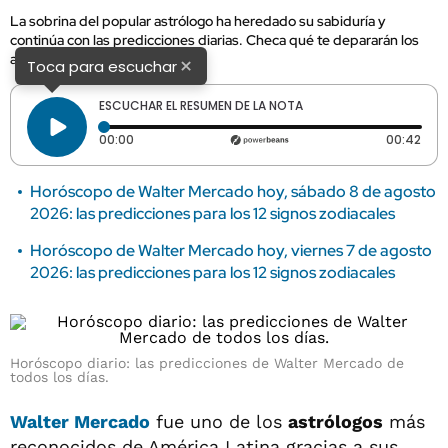
La sobrina del popular astrólogo ha heredado su sabiduría y
continúa con las predicciones diarias. Checa qué te depararán los
astros esta jornada.
×
Toca para escuchar
ESCUCHAR EL RESUMEN DE LA NOTA
Tiempo transcurrido: 0 segundos
Dura
00:00
00:42
Horóscopo de Walter Mercado hoy, sábado 8 de agosto
2026: las predicciones para los 12 signos zodiacales
Horóscopo de Walter Mercado hoy, viernes 7 de agosto
2026: las predicciones para los 12 signos zodiacales
Horóscopo diario: las predicciones de Walter Mercado de
todos los días.
Walter Mercado
fue uno de los
astrólogos
más
reconocidos de América Latina gracias a sus