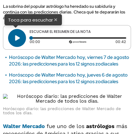
La sobrina del popular astrólogo ha heredado su sabiduría y
continúa con las predicciones diarias. Checa qué te depararán los
astros esta jornada.
×
Toca para escuchar
ESCUCHAR EL RESUMEN DE LA NOTA
Tiempo transcurrido: 0 segundos
Dura
00:00
00:42
Horóscopo de Walter Mercado hoy, viernes 7 de agosto
2026: las predicciones para los 12 signos zodiacales
Horóscopo de Walter Mercado hoy, jueves 6 de agosto
2026: las predicciones para los 12 signos zodiacales
Horóscopo diario: las predicciones de Walter Mercado de
todos los días.
Walter Mercado
fue uno de los
astrólogos
más
reconocidos de América Latina gracias a sus