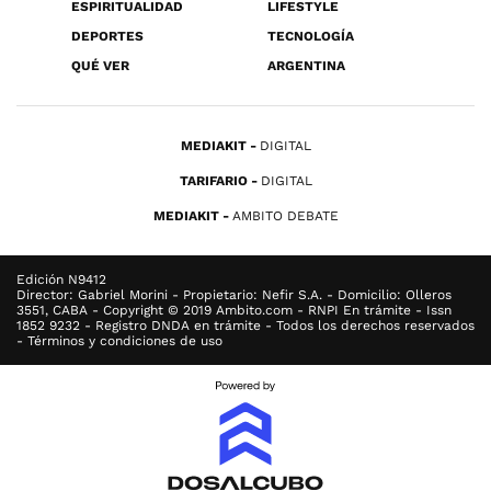
ESPIRITUALIDAD
LIFESTYLE
DEPORTES
TECNOLOGÍA
QUÉ VER
ARGENTINA
MEDIAKIT
DIGITAL
TARIFARIO
DIGITAL
MEDIAKIT
AMBITO DEBATE
Edición N9412
Director: Gabriel Morini - Propietario: Nefir S.A. - Domicilio: Olleros
3551, CABA - Copyright © 2019 Ambito.com - RNPI En trámite - Issn
1852 9232 - Registro DNDA en trámite - Todos los derechos reservados
- Términos y condiciones de uso