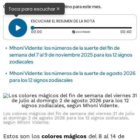
Conoce lo que te depara el destino para este mes.
×
Toca para escuchar
ESCUCHAR EL RESUMEN DE LA NOTA
Tiempo transcurrido: 0 segundos
Dura
00:00
00:40
Mhoni Vidente: los números de la suerte del fin de
semana del 7 al 9 de noviembre 2025 para los 12 signos
zodiacales
Mhoni Vidente: los números de la suerte de agosto 2026
para los 12 signos zodiacales
Los colores mágicos del fin de semana del viernes 31 de julio
al domingo 2 de agosto 2026 para los 12 signos zodiacales,
según Mhoni Vidente.
Estos son los
colores mágicos
del 8 al 14 de