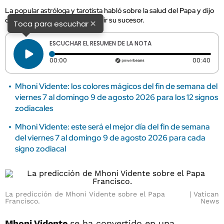
La popular astróloga y tarotista habló sobre la salud del Papa y dijo
cuándo el Vaticano deberá elegir su sucesor.
×
Toca para escuchar
ESCUCHAR EL RESUMEN DE LA NOTA
Tiempo transcurrido: 0 segundos
Dura
00:00
00:40
Mhoni Vidente: los colores mágicos del fin de semana del
viernes 7 al domingo 9 de agosto 2026 para los 12 signos
zodiacales
Mhoni Vidente: este será el mejor día del fin de semana
del viernes 7 al domingo 9 de agosto 2026 para cada
signo zodiacal
La predicción de Mhoni Vidente sobre el Papa
Vatican
Francisco.
News
Mhoni Vidente
se ha convertido en una