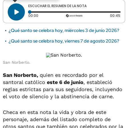
ESCUCHAR EL RESUMEN DE LA NOTA
Tiempo transcurrido: 0 segundos
Dura
00:00
00:45
¿Qué santo se celebra hoy, miércoles 3 de junio 2026?
¿Qué santo se celebra hoy, viernes 7 de agosto 2026?
San Norberto.
San Norberto,
quien es recordado por el
santoral católico
este 6 de junio
, estableció
reglas estrictas para sus seguidores, incluyendo
el voto de silencio y la abstinencia de carne.
Checa en esta nota la vida y obra de este
personaje, además del listado completo de
otros santos que también son celebrados por la