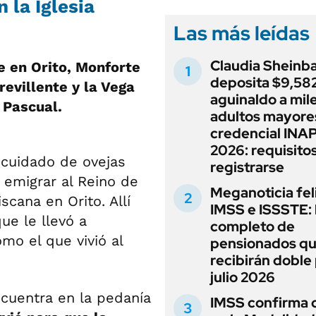
 la Iglesia
Las más leídas
Claudia Sheinb
e en Orito, Monforte
deposita $9,582
revillente y la Vega
aguinaldo a mil
 Pascual.
adultos mayore
credencial INA
2026: requisito
 cuidado de ovejas
registrarse
 emigrar al Reino de
Meganoticia fel
scana en Orito. Allí
IMSS e ISSSTE: 
que le llevó a
completo de
mo el que vivió al
pensionados q
recibirán doble
julio 2026
ncuentra en la pedanía
IMSS confirma 