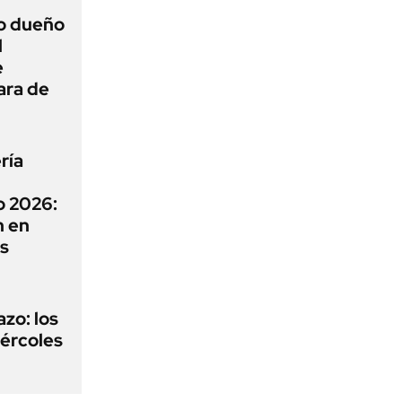
ro dueño
l
e
ara de
ría
o 2026:
n en
os
zo: los
ércoles