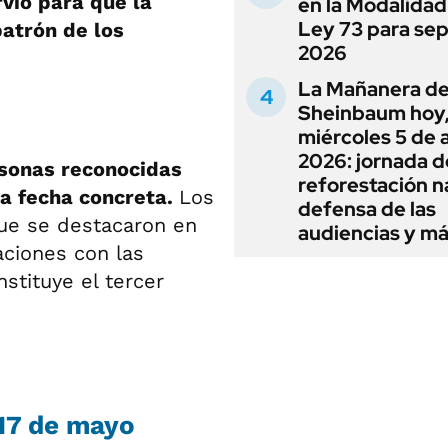
rvió para que la
en la Modalidad
Ley 73 para se
patrón de los
2026
La Mañanera de
Sheinbaum hoy
miércoles 5 de 
2026: jornada d
rsonas reconocidas
reforestación n
na fecha concreta.
Los
defensa de las
ue se destacaron en
audiencias y m
aciones con las
stituye el tercer
 17 de mayo