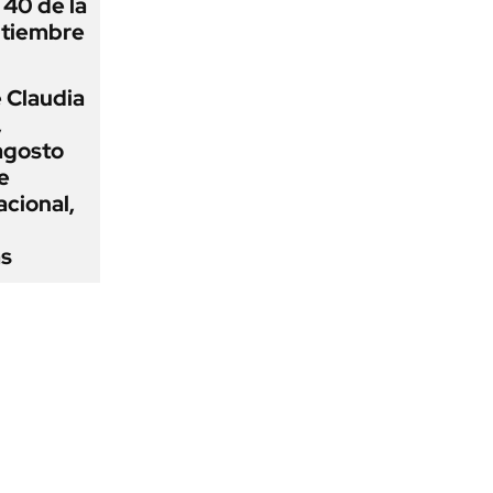
 40 de la
ptiembre
 Claudia
,
agosto
e
acional,
ás