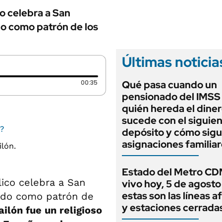
co celebra a San
do como patrón de los
Últimas noticia
Duración: 35 segundos
00:35
Qué pasa cuando un
pensionado del IMSS
quién hereda el diner
sucede con el siguie
6?
depósito y cómo sigu
asignaciones familia
Estado del Metro C
lico celebra a San
vivo hoy, 5 de agosto
estas son las líneas 
erado como patrón de
y estaciones cerrada
ilón fue un religioso