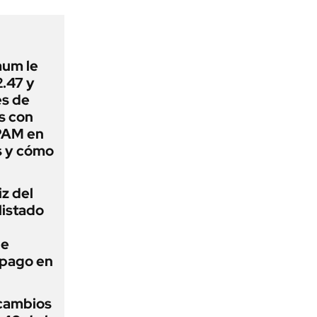
aum le
.47 y
es de
s con
PAM en
s y cómo
iz del
listado
ue
 pago en
cambios