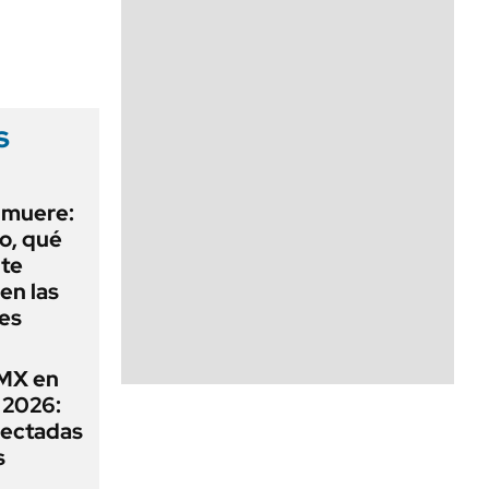
s
 muere:
o, qué
nte
en las
res
DMX en
 2026:
afectadas
s