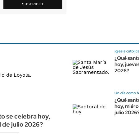
SUSCRIBITE
Iglesia católic
¿Qué santo
hoy, jueves
2026?
Un día como 
¿Qué santo
hoy, miérc
julio 2026
o se celebra hoy,
1 de julio 2026?