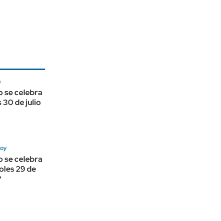
a
 se celebra
 30 de julio
hoy
 se celebra
oles 29 de
?