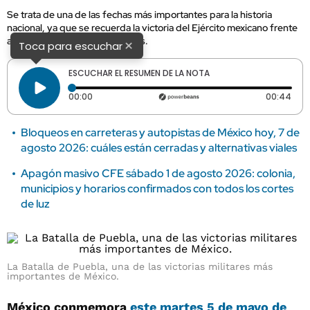
Se trata de una de las fechas más importantes para la historia
nacional, ya que se recuerda la victoria del Ejército mexicano frente
al del poderoso Imperio francés.
×
Toca para escuchar
ESCUCHAR EL RESUMEN DE LA NOTA
Tiempo transcurrido: 0 segundos
Dura
00:00
00:44
Bloqueos en carreteras y autopistas de México hoy, 7 de
agosto 2026: cuáles están cerradas y alternativas viales
Apagón masivo CFE sábado 1 de agosto 2026: colonia,
municipios y horarios confirmados con todos los cortes
de luz
La Batalla de Puebla, una de las victorias militares más
importantes de México.
México conmemora
este martes 5 de mayo de