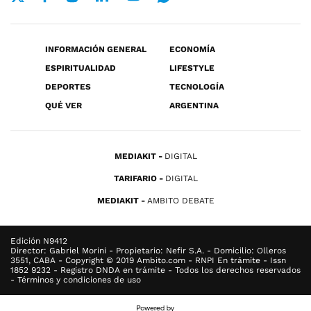
INFORMACIÓN GENERAL
ECONOMÍA
ESPIRITUALIDAD
LIFESTYLE
DEPORTES
TECNOLOGÍA
QUÉ VER
ARGENTINA
MEDIAKIT
DIGITAL
TARIFARIO
DIGITAL
MEDIAKIT
AMBITO DEBATE
Edición N9412
Director: Gabriel Morini - Propietario: Nefir S.A. - Domicilio: Olleros
3551, CABA - Copyright © 2019 Ambito.com - RNPI En trámite - Issn
1852 9232 - Registro DNDA en trámite - Todos los derechos reservados
- Términos y condiciones de uso