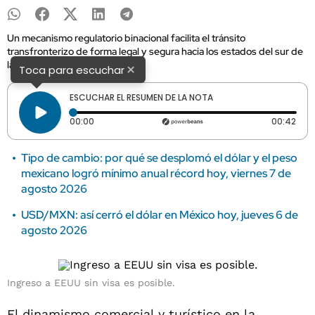
Un mecanismo regulatorio binacional facilita el tránsito
transfronterizo de forma legal y segura hacia los estados del sur de
la Unión Americana.
×
Toca para escuchar
ESCUCHAR EL RESUMEN DE LA NOTA
Tiempo transcurrido: 0 segundos
Dura
00:00
00:42
Tipo de cambio: por qué se desplomó el dólar y el peso
mexicano logró mínimo anual récord hoy, viernes 7 de
agosto 2026
USD/MXN: así cerró el dólar en México hoy, jueves 6 de
agosto 2026
Ingreso a EEUU sin visa es posible.
El dinamismo comercial y turístico en la