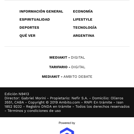
INFORMACIÓN GENERAL
ECONOMÍA
ESPIRITUALIDAD
LIFESTYLE
DEPORTES
TECNOLOGÍA
QUÉ VER
ARGENTINA
MEDIAKIT
DIGITAL
TARIFARIO
DIGITAL
MEDIAKIT
AMBITO DEBATE
Edición N9413
Director: Gabriel Morini - Propietario: Nefir S.A. - Domicilio: Olleros
3551, CABA - Copyright © 2019 Ambito.com - RNPI En trámite - Issn
1852 9232 - Registro DNDA en trámite - Todos los derechos reservados
- Términos y condiciones de uso