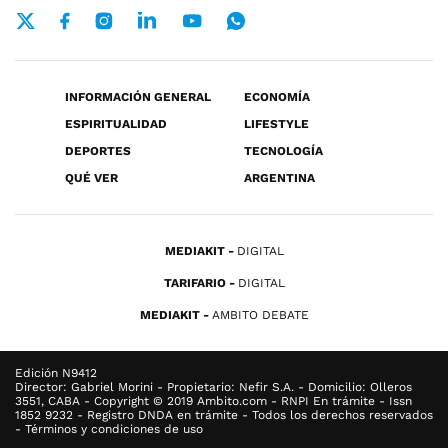
INFORMACIÓN GENERAL
ECONOMÍA
ESPIRITUALIDAD
LIFESTYLE
DEPORTES
TECNOLOGÍA
QUÉ VER
ARGENTINA
MEDIAKIT
DIGITAL
TARIFARIO
DIGITAL
MEDIAKIT
AMBITO DEBATE
Edición N9412
Director: Gabriel Morini - Propietario: Nefir S.A. - Domicilio: Olleros
3551, CABA - Copyright © 2019 Ambito.com - RNPI En trámite - Issn
1852 9232 - Registro DNDA en trámite - Todos los derechos reservados
- Términos y condiciones de uso