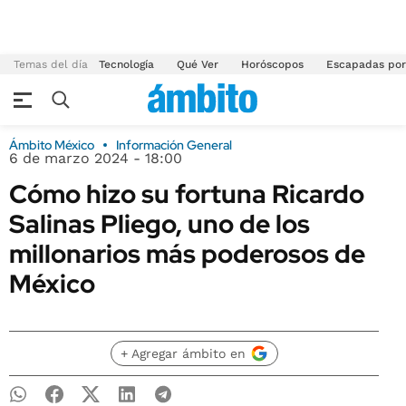
Temas del día
Tecnología
Qué Ver
Horóscopos
Escapadas por
Ámbito México
Información General
6 de marzo 2024 - 18:00
Cómo hizo su fortuna Ricardo
Salinas Pliego, uno de los
millonarios más poderosos de
México
+ Agregar ámbito en