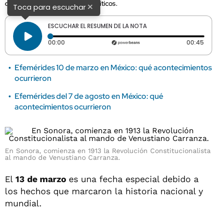
dejado importantes hechos políticos.
×
Toca para escuchar
ESCUCHAR EL RESUMEN DE LA NOTA
Tiempo transcurrido: 0 segundos
Dura
00:00
00:45
Efemérides 10 de marzo en México: qué acontecimientos
ocurrieron
Efemérides del 7 de agosto en México: qué
acontecimientos ocurrieron
En Sonora, comienza en 1913 la Revolución Constitucionalista
al mando de Venustiano Carranza.
El
13 de marzo
es una fecha especial debido a
los hechos que marcaron la historia nacional y
mundial.