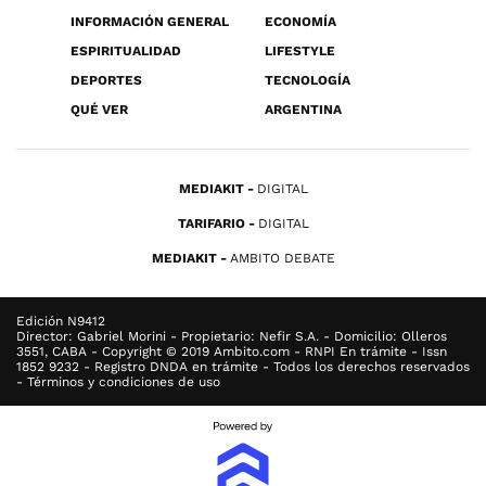
INFORMACIÓN GENERAL
ECONOMÍA
ESPIRITUALIDAD
LIFESTYLE
DEPORTES
TECNOLOGÍA
QUÉ VER
ARGENTINA
MEDIAKIT
DIGITAL
TARIFARIO
DIGITAL
MEDIAKIT
AMBITO DEBATE
Edición N9412
Director: Gabriel Morini - Propietario: Nefir S.A. - Domicilio: Olleros
3551, CABA - Copyright © 2019 Ambito.com - RNPI En trámite - Issn
1852 9232 - Registro DNDA en trámite - Todos los derechos reservados
- Términos y condiciones de uso