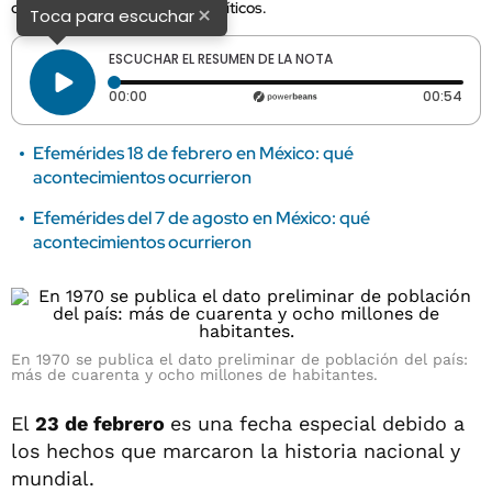
dejado importantes hechos políticos.
×
Toca para escuchar
ESCUCHAR EL RESUMEN DE LA NOTA
Tiempo transcurrido: 0 segundos
Dura
00:00
00:54
Efemérides 18 de febrero en México: qué
acontecimientos ocurrieron
Efemérides del 7 de agosto en México: qué
acontecimientos ocurrieron
En 1970 se publica el dato preliminar de población del país:
más de cuarenta y ocho millones de habitantes.
El
23 de febrero
es una fecha especial debido a
los hechos que marcaron la historia nacional y
mundial.