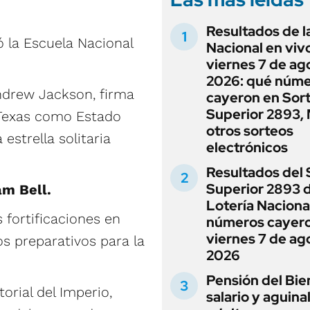
Resultados de l
ó la Escuela Nacional
Nacional en viv
viernes 7 de ag
2026: qué núm
Andrew Jackson, firma
cayeron en Sor
Superior 2893, 
 Texas como Estado
otros sorteos
estrella solitaria
electrónicos
Resultados del 
Superior 2893 d
am Bell.
Lotería Naciona
s fortificaciones en
números cayero
viernes 7 de ag
s preparativos para la
2026
Pensión del Bie
torial del Imperio,
salario y aguina