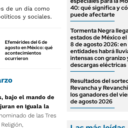
especiales para la M
40: qué significa y 
des de un día como
puede afectarte
líticos y sociales.
Tormenta Negra llega
estados de México el
Efemérides del 6 de
8 de agosto 2026: en
agosto en México: qué
entidades habrá lluvi
acontecimientos
intensas con granizo 
ocurrieron
descargas eléctricas
arzo
Resultados del sorte
Revancha y Revanchi
los ganadores del vie
s, bajo el mando de
de agosto 2026
juran en Iguala la
ominado de las Tres
Religión,
Las más leídas