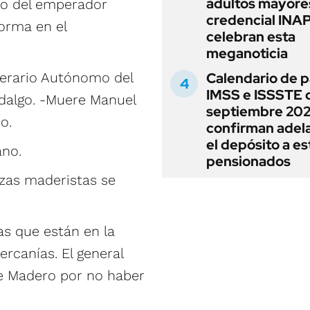
adultos mayore
o del emperador
credencial IN
forma en el
celebran esta
meganoticia
iterario Autónomo del
Calendario de 
IMSS e ISSSTE 
idalgo. -Muere Manuel
septiembre 202
o.
confirman adel
el depósito a es
ano.
pensionados
rzas maderistas se
tas que están en la
ercanías. El general
e Madero por no haber