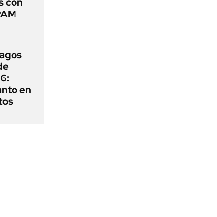
s con
APAM
pagos
de
6:
anto en
tos