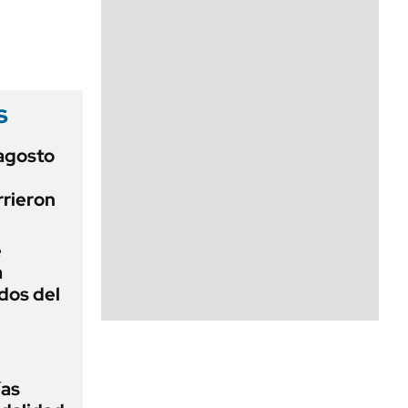
s
agosto
rrieron
e
a
dos del
ías