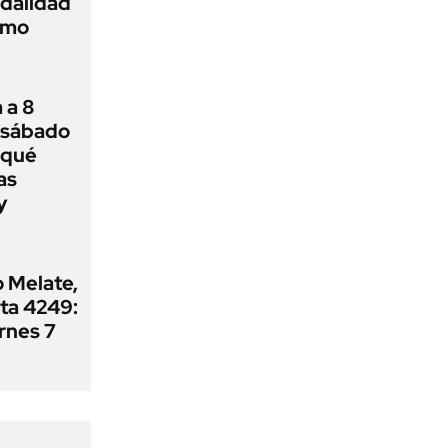
odalidad
cómo
 a 8
 sábado
 qué
as
y
o Melate,
ta 4249:
rnes 7