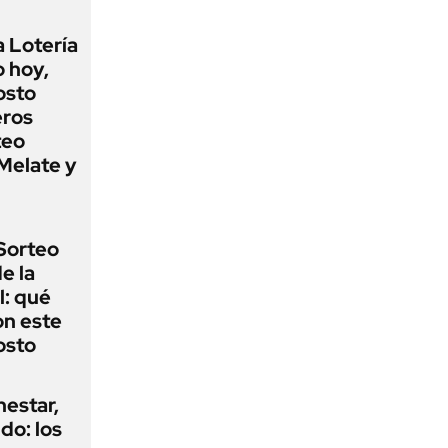
a Lotería
o hoy,
osto
eros
teo
Melate y
Sorteo
e la
l: qué
n este
osto
nestar,
ldo: los