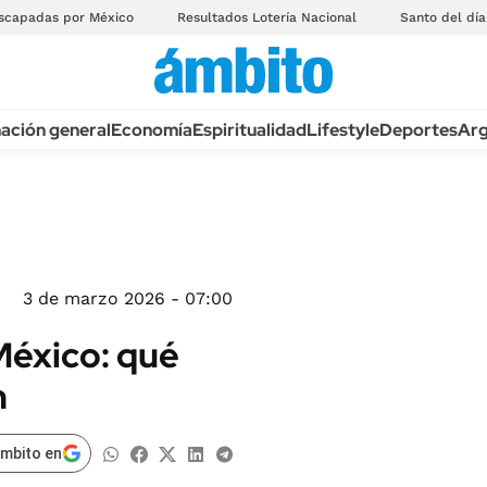
scapadas por México
Resultados Lotería Nacional
Santo del día
ación general
Economía
Espiritualidad
Lifestyle
Deportes
Arg
3 de marzo 2026 - 07:00
México: qué
n
ámbito en