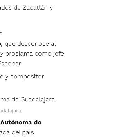
ados de Zacatlán y
.
o,
que desconoce al
l y proclama como jefe
Escobar.
te y compositor
dalajara.
 Autónoma de
ada del país.