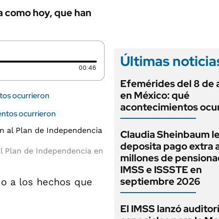
ía como hoy, que han
Últimas noticia
Duración: 46 segundos
00:46
Efemérides del 8 de 
en México: qué
tos ocurrieron
acontecimientos ocu
entos ocurrieron
Claudia Sheinbaum l
deposita pago extra 
al Plan de Independencia en
millones de pensiona
IMSS e ISSSTE en
septiembre 2026
do a los hechos que
El IMSS lanzó auditor