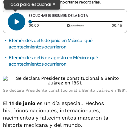
memoria colectiva, por eso es importante recordarlas.
×
Toca para escuchar
ESCUCHAR EL RESUMEN DE LA NOTA
Tiempo transcurrido: 0 segundos
Dura
00:00
00:45
Efemérides del 5 de junio en México: qué
acontecimientos ocurrieron
Efemérides del 6 de agosto en México: qué
acontecimientos ocurrieron
Se declara Presidente constitucional a Benito Juárez en 1861.
El
11 de junio
es un día especial. Hechos
históricos nacionales, internacionales,
nacimientos y fallecimientos marcaron la
historia mexicana y del mundo.