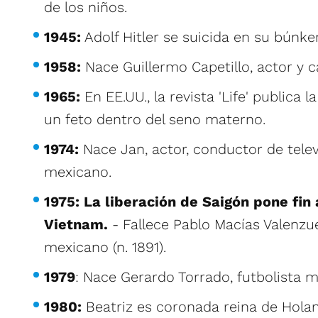
de los niños.
1945:
Adolf Hitler se suicida en su búnker
1958:
Nace Guillermo Capetillo, actor y 
1965:
En EE.UU., la revista 'Life' publica 
un feto dentro del seno materno.
1974:
Nace Jan, actor, conductor de telev
mexicano.
1975:
La liberación de Saigón pone fin 
Vietnam.
- Fallece Pablo Macías Valenzuel
mexicano (n. 1891).
1979
: Nace Gerardo Torrado, futbolista 
1980:
Beatriz es coronada reina de Hola