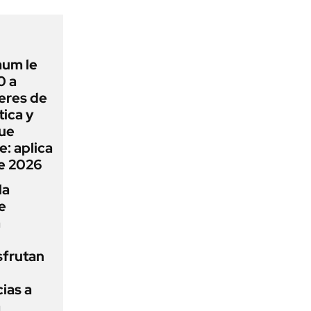
aum le
0 a
eres de
ica y
que
e: aplica
e 2026
la
e
a
sfrutan
ias a
a