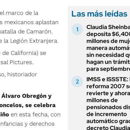
Las más leídas
el marco de la
os mexicanos aplastan
Claudia Sheinb
batalla de Camarón.
deposita $6,40
 la Legión Extranjera.
millones de muj
manera automát
 de California) se
sin necesidad 
hagan un trámit
al Pictures.
para septiembr
o, historiador
IMSS e ISSSTE: 
reforma 2007 s
revierte y ahor
e Álvaro Obregón y
millones de
oncelos, se celebra
pensionados di
de incremento
Niño
en esta fecha, con
automático grac
 infancias y derechos
decreto Claudi