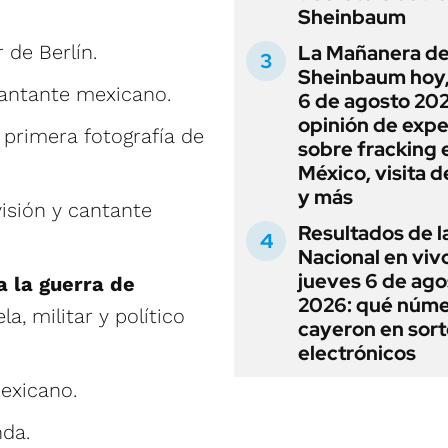
Sheinbaum
 de Berlín.
La Mañanera de
Sheinbaum hoy,
cantante mexicano.
6 de agosto 202
opinión de expe
la primera fotografía de
sobre fracking 
México, visita d
y más
isión y cantante
Resultados de l
Nacional en viv
jueves 6 de ago
a la guerra de
2026: qué núm
a, militar y político
cayeron en sor
electrónicos
mexicano.
nda.