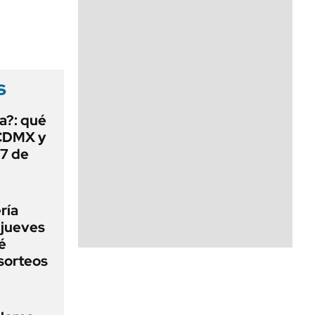
s
a?: qué
 CDMX y
 7 de
ría
 jueves
é
sorteos