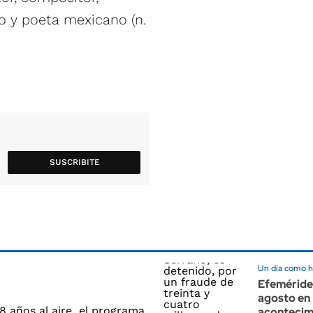
ro y poeta mexicano (n.
SUSCRIBITE
Un día como 
Efemérides
agosto en
acontecim