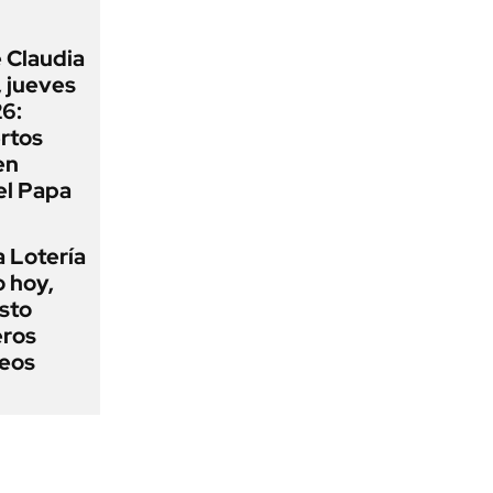
 Claudia
 jueves
6:
rtos
en
el Papa
a Lotería
o hoy,
sto
eros
teos