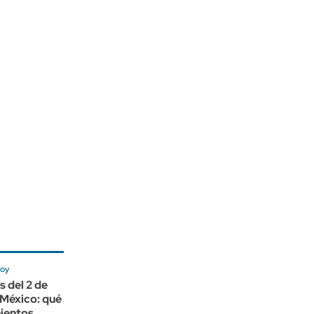
hoy
 del 2 de
 México: qué
ientos