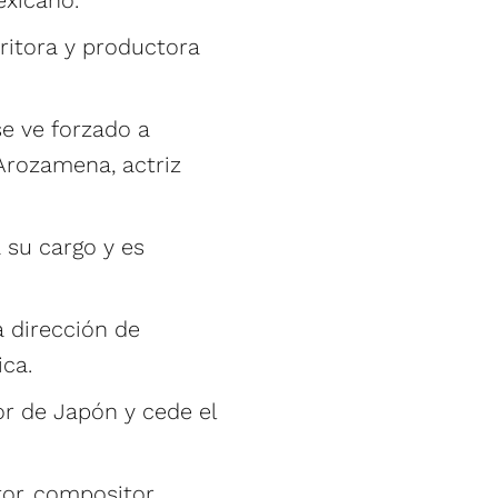
exicano.
critora y productora
se ve forzado a
Arozamena, actriz
 su cargo y es
 dirección de
ica.
r de Japón y cede el
or, compositor,