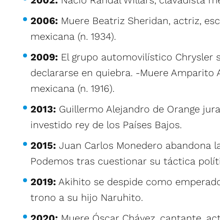
2002:
Nació Randal Willars, clavadista m
2006:
Muere Beatriz Sheridan, actriz, es
mexicana (n. 1934).
2009:
El grupo automovilístico Chrysler 
declararse en quiebra. -Muere Amparito 
mexicana (n. 1916).
2013:
Guillermo Alejandro de Orange jura
investido rey de los Países Bajos.
2015:
Juan Carlos Monedero abandona la
Podemos tras cuestionar su táctica polít
2019:
Akihito se despide como emperado
trono a su hijo Naruhito.
2020:
Muere Óscar Chávez, cantante, act