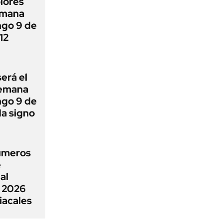
lores
emana
ngo 9 de
12
erá el
semana
ngo 9 de
a signo
números
e
al
 2026
iacales