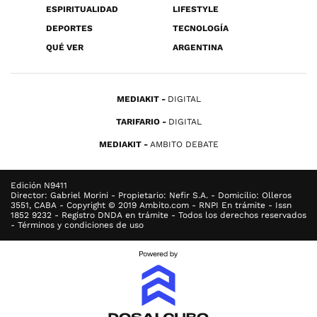
ESPIRITUALIDAD
LIFESTYLE
DEPORTES
TECNOLOGÍA
QUÉ VER
ARGENTINA
MEDIAKIT
DIGITAL
TARIFARIO
DIGITAL
MEDIAKIT
AMBITO DEBATE
Edición N9411
Director: Gabriel Morini - Propietario: Nefir S.A. - Domicilio: Olleros
3551, CABA - Copyright © 2019 Ambito.com - RNPI En trámite - Issn
1852 9232 - Registro DNDA en trámite - Todos los derechos reservados
- Términos y condiciones de uso