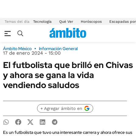
Temas del día
Tecnología
Qué Ver
Horóscopos
Escapadas por
Ámbito México
Información General
17 de enero 2024 - 15:00
El futbolista que brilló en Chivas
y ahora se gana la vida
vendiendo saludos
+ Agregar ámbito en
Es un futbolista que tuvo una interesante carrera y ahora ofrece sus