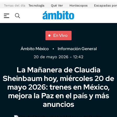
Temas del día
Tecnología
Qué Ver
Horóscopos
Escapadas por
En Vivo
Ámbito México
Información General
20 de mayo 2026 - 12:42
La Mañanera de Claudia
Sheinbaum hoy, miércoles 20 de
mayo 2026: trenes en México,
mejora la Paz en el país y más
anuncios