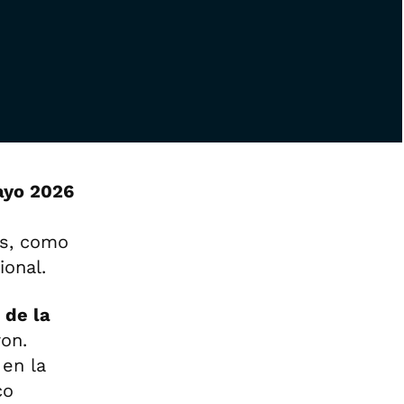
ayo 2026
os, como
ional.
 de la
on.
en la
co