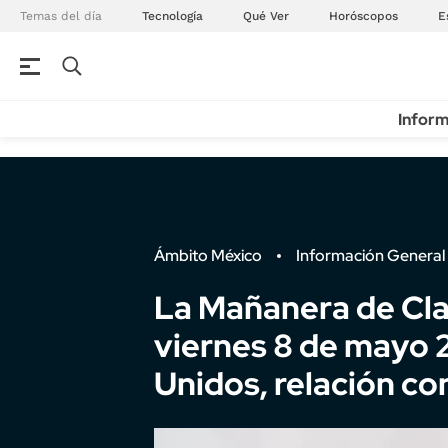
Temas del día
Tecnología
Qué Ver
Horóscopos
E
Inform
Ámbito México
Información General
La Mañanera de Cl
viernes 8 de mayo 
Unidos, relación c