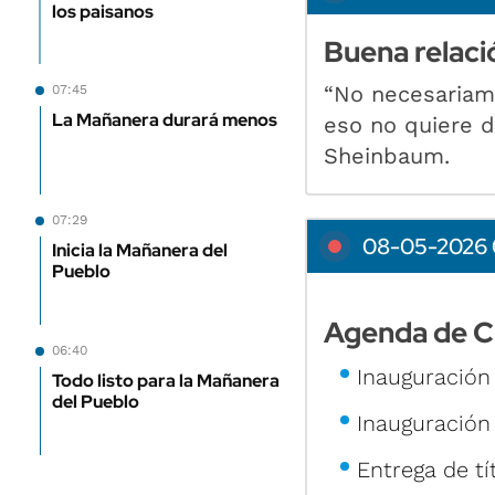
los paisanos
Buena relac
“No necesariam
07:45
La Mañanera durará menos
eso no quiere d
Sheinbaum.
07:29
08-05-2026 
Inicia la Mañanera del
Pueblo
Agenda de C
06:40
Inauguración 
Todo listo para la Mañanera
del Pueblo
Inauguración 
Entrega de t