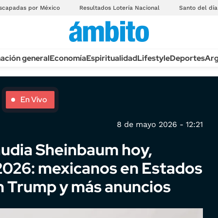
scapadas por México
Resultados Lotería Nacional
Santo del día
ación general
Economía
Espiritualidad
Lifestyle
Deportes
Arg
En Vivo
8 de mayo 2026 - 12:21
audia Sheinbaum hoy,
2026: mexicanos en Estados
on Trump y más anuncios