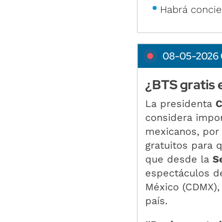
Habrá concie
08-05-2026 
¿BTS gratis 
La presidenta
C
considera impor
mexicanos, por 
gratuitos para 
que desde la
S
espectáculos de
México (CDMX), 
país.