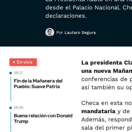
desde el Palacio Nacional. Ch
declaraciones.
Por
Lautaro Segura
En vivo
La presidenta Cl
una nueva Mañan
09:21
conferencias de 
Fin de la Mañanera del
Pueblo: Suave Patria
así también su op
Checa en esta no
09:05
mandataria
y de 
Buena relación con Donald
Además, respondi
Trump
sala del primer p