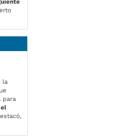
guiente
erto
 la
ue
a para
 el
destacó,