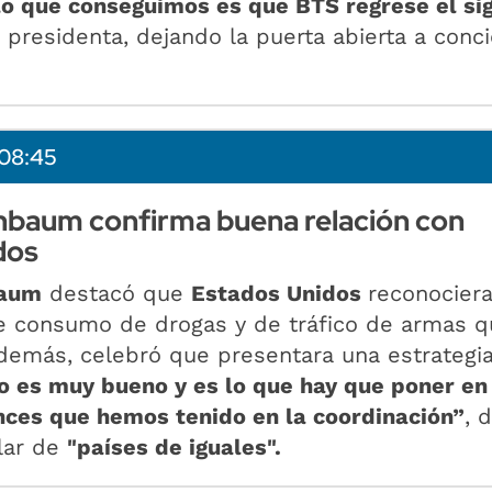
lo que conseguimos es que BTS regrese el si
a presidenta, dejando la puerta abierta a conci
08:45
nbaum confirma buena relación con
dos
baum
destacó que
Estados Unidos
reconociera
e consumo de drogas y de tráfico de armas q
Además, celebró que presentara una estrategi
o es muy bueno y es lo que hay que poner en
nces que hemos tenido en la coordinación”
, 
lar de
"países de iguales".