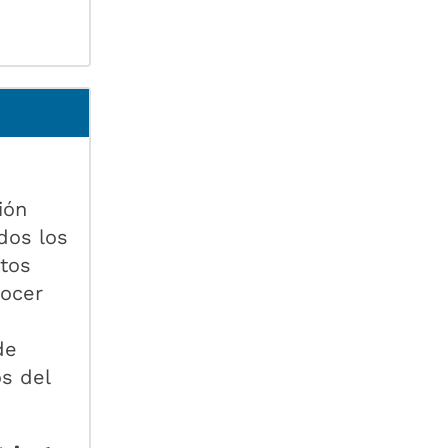
ión
dos los
ntos
nocer
de
s del