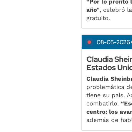
“Por lo pronto 
año"
, celebró l
gratuito.
08-05-2026 
Claudia Shei
Estados Uni
Claudia Shein
problemática d
tiene su país. 
combatirlo.
“Es
centro: los ava
además de hab