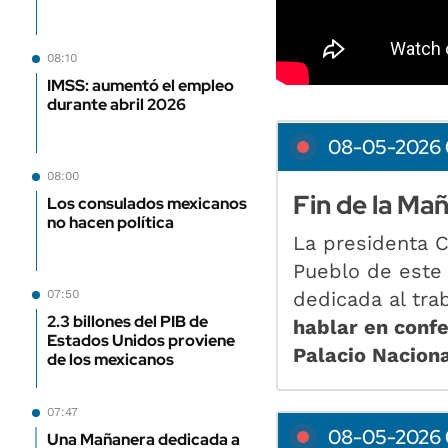
08:10
IMSS: aumentó el empleo
durante abril 2026
08-05-2026 
08:00
Fin de la Ma
Los consulados mexicanos
no hacen política
La presidenta C
Pueblo de este 
dedicada al tra
07:50
2.3 billones del PIB de
hablar en confe
Estados Unidos proviene
Palacio Naciona
de los mexicanos
07:47
08-05-2026 
Una Mañanera dedicada a