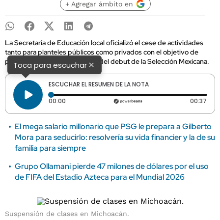
+ Agregar ámbito en
La Secretaría de Educación local oficializó el cese de actividades
tanto para planteles públicos como privados con el objetivo de
permitir a las familias disfrutar del debut de la Selección Mexicana.
×
Toca para escuchar
ESCUCHAR EL RESUMEN DE LA NOTA
Tiempo transcurrido: 0 segundos
Dura
00:00
00:37
El mega salario millonario que PSG le prepara a Gilberto
Mora para seducirlo: resolvería su vida financier y la de su
familia para siempre
Grupo Ollamani pierde 47 milones de dólares por el uso
de FIFA del Estadio Azteca para el Mundial 2026
Suspensión de clases en Michoacán.