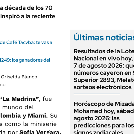
la década de los 70
inspiró a la reciente
Últimas noticia
 de Café Tacvba: te vas a
Resultados de la Lote
Nacional en vivo hoy,
4249: los ganadores del
7 de agosto 2026: qu
números cayeron en 
Superior 2893, Melat
nco
sorteos electrónicos
“La Madrina”
, fue
Horóscopo de Mizad
l mundo del
Mohamed hoy, sábad
lombia y Miami.
Su
agosto 2026: las
es como la miniserie
predicciones para los
ada por
Sofía Vergara.
signos zodiacales