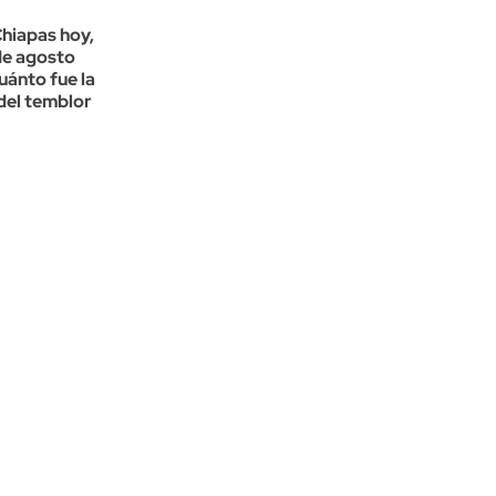
hiapas hoy,
de agosto
uánto fue la
del temblor