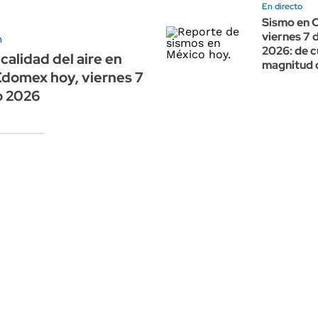
En directo
Sismo en C
viernes 7 
n
2026: de c
 calidad del aire en
magnitud 
domex hoy, viernes 7
o 2026