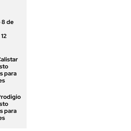
 8 de
 12
alistar
sto
s para
es
Prodigio
sto
s para
es