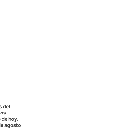
s del
los
 de hoy,
de agosto