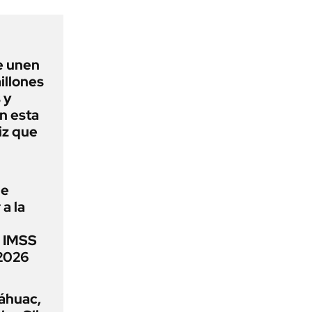
e unen
illones
 y
n esta
iz que
ue
a la
l IMSS
2026
áhuac,