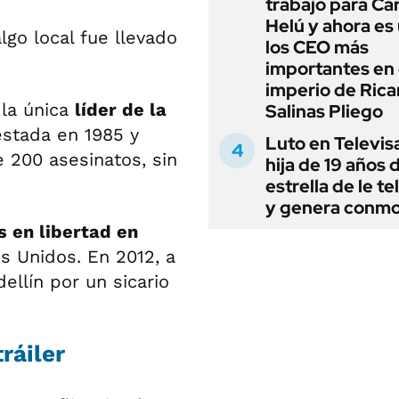
trabajó para Car
Helú y ahora es
go local fue llevado
los CEO más
importantes en 
imperio de Rica
 la única
líder de la
Salinas Pliego
estada en 1985 y
Luto en Televis
 200 asesinatos, sin
hija de 19 años 
estrella de le te
y genera conm
s en libertad en
 Unidos. En 2012, a
llín por un sicario
tráiler