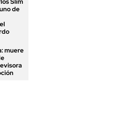
los Slim
 uno de
el
rdo
a: muere
de
levisora
oción