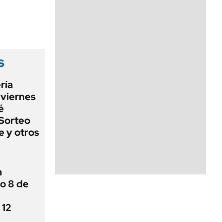
s
ría
 viernes
é
Sorteo
e y otros
a
o 8 de
 12