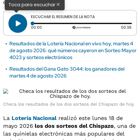
como en el Chispazo Clásico.
×
Toca para escuchar
ESCUCHAR EL RESUMEN DE LA NOTA
Tiempo transcurrido: 0 segundos
Dura
00:00
00:36
Resultados de la Lotería Nacional en vivo hoy, martes 4
de agosto 2026: qué números cayeron en Sorteo Mayor
4023 y sorteos electrónicos
Resultados del Gana Gato 3044: los ganadores del
martes 4 de agosto 2026
Checa los resultados de los dos sorteos del Chispazo de hoy.
La
Lotería Nacional
realizó este lunes 18 de
mayo 2026
los dos sorteos del Chispazo
, una de
las quinielas electrónicas más populares del