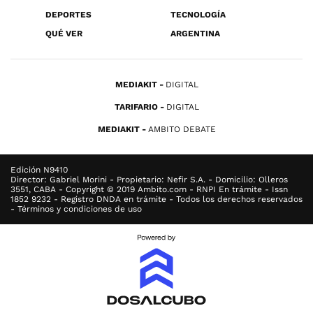
DEPORTES
TECNOLOGÍA
QUÉ VER
ARGENTINA
MEDIAKIT
DIGITAL
TARIFARIO
DIGITAL
MEDIAKIT
AMBITO DEBATE
Edición N9410
Director: Gabriel Morini - Propietario: Nefir S.A. - Domicilio: Olleros
3551, CABA - Copyright © 2019 Ambito.com - RNPI En trámite - Issn
1852 9232 - Registro DNDA en trámite - Todos los derechos reservados
- Términos y condiciones de uso