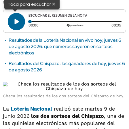
como en el Chispazo Clásico.
×
Toca para escuchar
ESCUCHAR EL RESUMEN DE LA NOTA
Tiempo transcurrido: 0 segundos
Dura
00:00
00:35
Resultados de la Lotería Nacional en vivo hoy, jueves 6
de agosto 2026: qué números cayeron en sorteos
electrónicos
Resultados del Chispazo: los ganadores de hoy, jueves 6
de agosto 2026
Checa los resultados de los dos sorteos del Chispazo de hoy.
La
Lotería Nacional
realizó este martes 9 de
junio 2026
los dos sorteos del Chispazo
, una de
las quinielas electrónicas más populares del