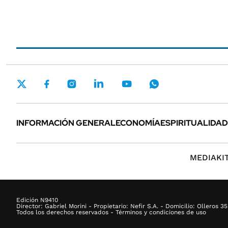
INFORMACIÓN GENERAL
ECONOMÍA
ESPIRITUALIDAD
MEDIAKI
Edición N9410
Director: Gabriel Morini - Propietario: Nefir S.A. - Domicilio: Ollero
Todos los derechos reservados - Términos y condiciones de uso