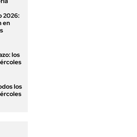
ría
o 2026:
n en
os
zo: los
ércoles
odos los
ércoles