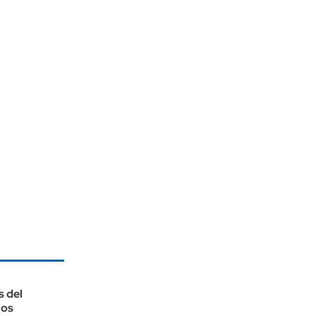
s del
los