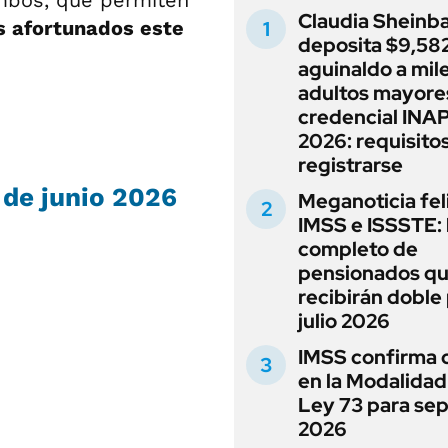
ombos, que permiten
Claudia Sheinb
s afortunados este
deposita $9,582
aguinaldo a mil
adultos mayore
credencial INA
2026: requisito
registrarse
1 de junio 2026
Meganoticia fel
IMSS e ISSSTE: 
completo de
pensionados q
recibirán doble
julio 2026
IMSS confirma 
en la Modalidad
Ley 73 para se
2026