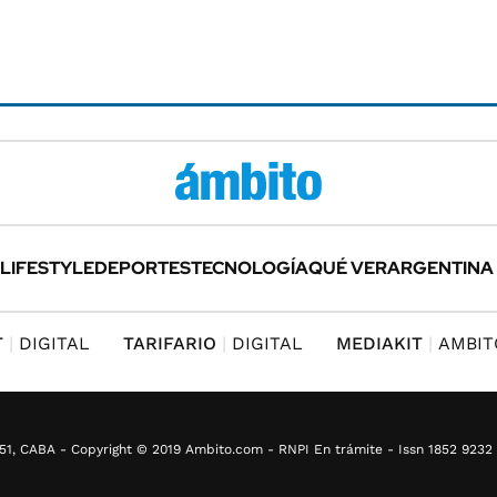
LIFESTYLE
DEPORTES
TECNOLOGÍA
QUÉ VER
ARGENTINA
T
DIGITAL
TARIFARIO
DIGITAL
MEDIAKIT
AMBIT
s 3551, CABA - Copyright © 2019 Ambito.com - RNPI En trámite - Issn 1852 923