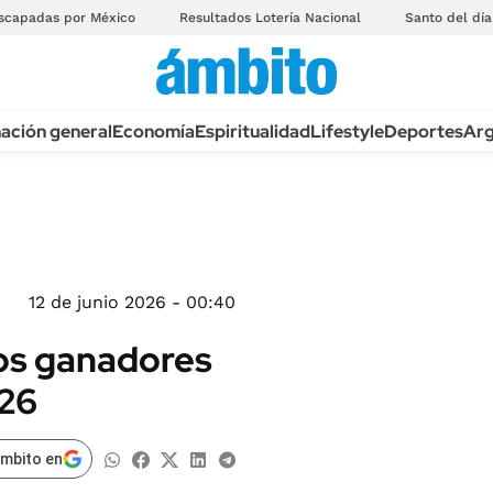
scapadas por México
Resultados Lotería Nacional
Santo del día
ación general
Economía
Espiritualidad
Lifestyle
Deportes
Arg
12 de junio 2026 - 00:40
los ganadores
026
ámbito en