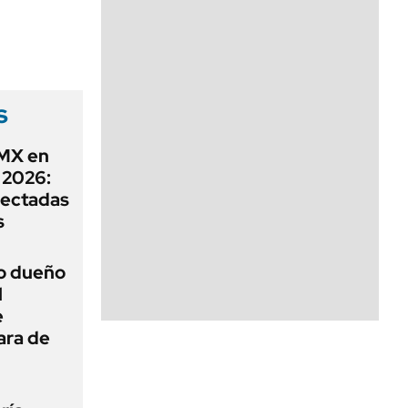
s
DMX en
 2026:
afectadas
s
ro dueño
l
e
ara de