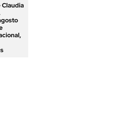
 Claudia
,
agosto
e
acional,
ás