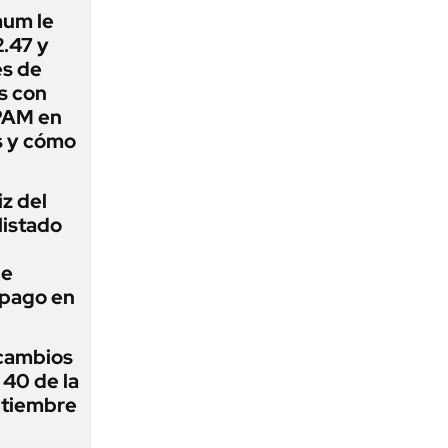
aum le
.47 y
es de
s con
PAM en
s y cómo
iz del
listado
ue
 pago en
cambios
 40 de la
ptiembre