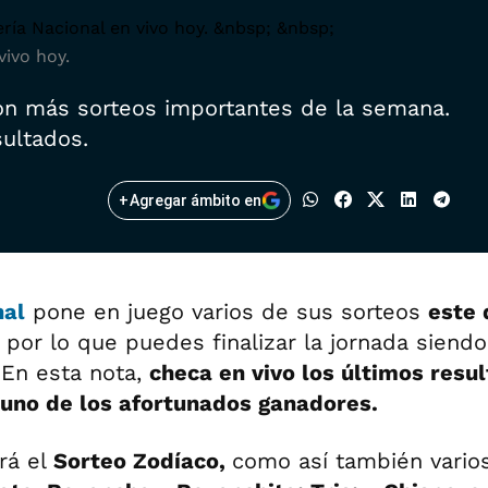
vivo hoy.
con más sorteos importantes de la semana.
sultados.
+
Agregar ámbito en
nal
pone en juego varios de sus sorteos
este
, por lo que puedes finalizar la jornada siend
 En esta nota,
checa en vivo los últimos resu
 uno de los afortunados ganadores.
rá el
Sorteo Zodíaco
,
como así también vario