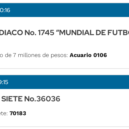
0:16
IACO No. 1745 “MUNDIAL DE FUT
o de 7 millones de pesos:
Acuario 0106
9:15
 SIETE No.36036
ete:
70183