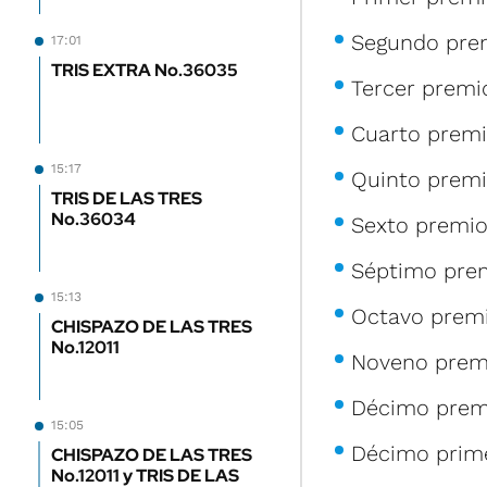
Segundo prem
17:01
TRIS EXTRA No.36035
Tercer premio
Cuarto premio
15:17
Quinto premio
TRIS DE LAS TRES
No.36034
Sexto premio
Séptimo prem
15:13
Octavo premi
CHISPAZO DE LAS TRES
No.12011
Noveno premi
Décimo premi
15:05
Décimo prime
CHISPAZO DE LAS TRES
No.12011 y TRIS DE LAS