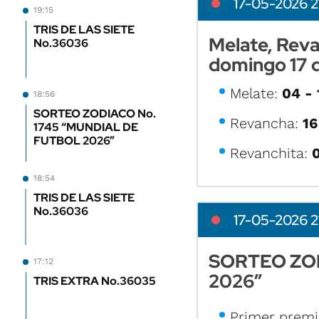
17-05-2026 2
19:15
TRIS DE LAS SIETE
Melate, Reva
No.36036
domingo 17 
Melate:
04 - 
18:56
SORTEO ZODIACO No.
Revancha:
16
1745 “MUNDIAL DE
FUTBOL 2026”
Revanchita:
0
18:54
TRIS DE LAS SIETE
No.36036
17-05-2026 21
SORTEO ZOD
17:12
2026”
TRIS EXTRA No.36035
Primer premi