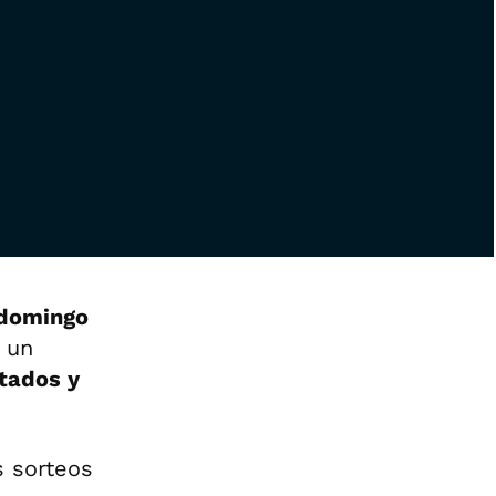
 domingo
o un
ltados y
s sorteos