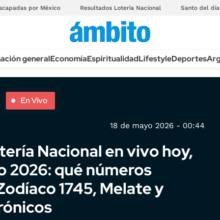
scapadas por México
Resultados Lotería Nacional
Santo del día
ación general
Economía
Espiritualidad
Lifestyle
Deportes
Arg
En Vivo
18 de mayo 2026 - 00:44
tería Nacional en vivo hoy,
o 2026: qué números
Zodíaco 1745, Melate y
rónicos