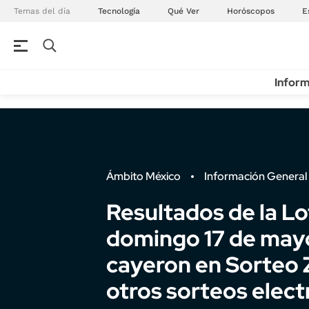
Temas del día
Tecnología
Qué Ver
Horóscopos
E
Inform
Ámbito México
Información General
Resultados de la Lo
domingo 17 de may
cayeron en Sorteo 
otros sorteos elect