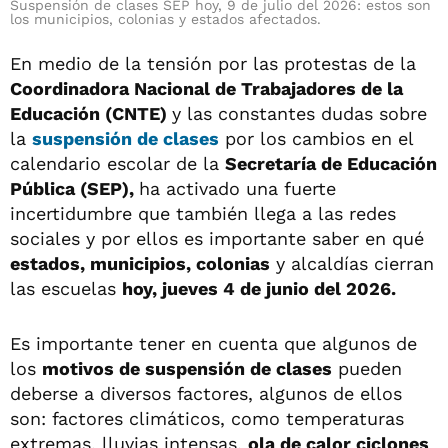
Suspensión de clases SEP hoy, 9 de julio del 2026: estos son
los municipios, colonias y estados afectados.
En medio de la tensión por las protestas de la
Coordinadora Nacional de Trabajadores de la
Educación (CNTE)
y las constantes dudas sobre
la
suspensión de clases
por los cambios en el
calendario escolar de la
Secretaría de Educación
Pública (SEP),
ha activado una fuerte
incertidumbre que también llega a las redes
sociales y por ellos es importante saber en qué
estados, municipios, colonias
y alcaldías cierran
las escuelas
hoy, jueves 4 de junio del 2026.
Es importante tener en cuenta que algunos de
los
motivos de suspensión de clases
pueden
deberse a diversos factores, algunos de ellos
son: factores climáticos, como temperaturas
extremas, lluvias intensas,
ola de calor ciclones